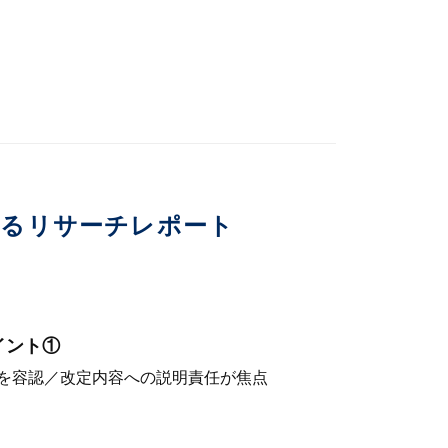
いるリサーチレポート
イント①
を容認／改定内容への説明責任が焦点