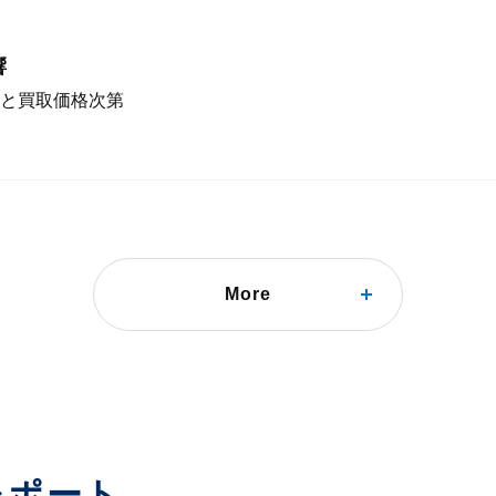
響
と買取価格次第
More
要をコントロール
レポート