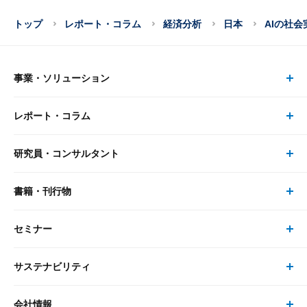
トップ
レポート・コラム
経済分析
日本
AIの社
事業・ソリューション
レポート・コラム
事業・ソリューション トップ
研究員・コンサルタント
レポート・コラム トップ
リサーチ
書籍・刊行物
研究員・コンサルタント トップ
最新のレポート・コラム
コンサルティング
セミナー
書籍・刊行物 トップ
研究員
ピックアップ
システム
サステナビリティ
セミナー トップ
書籍
コンサルタント
経済分析
事例紹介
会社情報
サステナビリティの取り組み