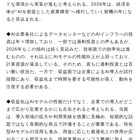
ドな環境から実装が進むと考えられる。2026年は、経済全
体が“AIを前提とした産業構造”へ移行していく契機の年にな
ると見込まれる。
◆AI企業各社によるデータセンターなどのAIインフラへの投
資は年々増加しており、一部では過剰投資との声もあるが、
2026年もこの傾向は続く見込みだ。技術面での効率化は進
むものの、それ以上にAIモデルの性能向上が上回っており、
計算資源が逼迫している。そのため、直ちに過剰投資とは言
い難い状況だ。一方で、収益面では企業によるAI導入が試行
段階にあり、収益化まで時間を要する可能性が高く、動向を
注視する必要がある。
◆収益化はAIモデルの性能だけでなく、企業での導入がどこ
まで広がり定着するかにも左右されると考えられる。当面
は、導入領域の拡大や利用実績を慎重に見極め、短期的な話
題ではなく長期的な視点で評価することが重要である。特化
型AIモデルの活用も進み、用途に応じた最適化との併用が広
がることも想定される。技術進展やインフラ整備に加え、企