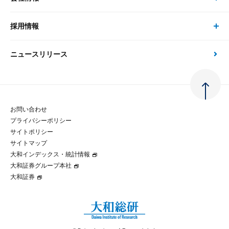
現在受付中のセミナー・イベント
刊行物
金融資本市場分析
大和総研の強み
採用情報
会社情報 トップ
次世代社会への貢献
大和スペシャリストレポート（動画配信）
雑誌掲載・新聞寄稿
政策分析
ニュースリリース
先端テクノロジーに基づく新たな価値の創出
採用情報 トップ
会社概要・役員一覧
環境指針
法律・制度
大和総研の品質向上への取り組み
新卒採用
ご挨拶
人権方針
お問い合わせ
金融経済教育等
プライバシーポリシー
経験者採用
大和総研の歩み
マルチステークホルダー方針
サイトポリシー
サイトマップ
テクノロジーレポート
大和インデックス・統計情報
グループ会社
パートナーシップ構築宣言
大和証券グループ本社
大和証券
コラム
拠点のご案内
大和インデックス・統計情報