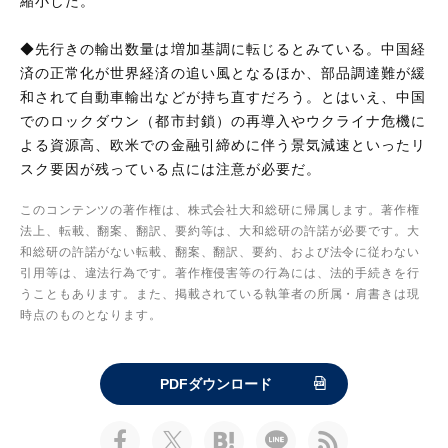
縮小した。
◆先行きの輸出数量は増加基調に転じるとみている。中国経
済の正常化が世界経済の追い風となるほか、部品調達難が緩
和されて自動車輸出などが持ち直すだろう。とはいえ、中国
でのロックダウン（都市封鎖）の再導入やウクライナ危機に
よる資源高、欧米での金融引締めに伴う景気減速といったリ
スク要因が残っている点には注意が必要だ。
このコンテンツの著作権は、株式会社大和総研に帰属します。著作権
法上、転載、翻案、翻訳、要約等は、大和総研の許諾が必要です。大
和総研の許諾がない転載、翻案、翻訳、要約、および法令に従わない
引用等は、違法行為です。著作権侵害等の行為には、法的手続きを行
うこともあります。また、掲載されている執筆者の所属・肩書きは現
時点のものとなります。
PDFダウンロード