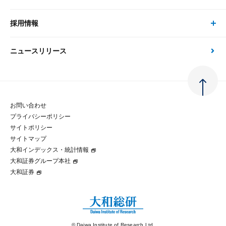
現在受付中のセミナー・イベント
刊行物
金融資本市場分析
大和総研の強み
採用情報
会社情報 トップ
次世代社会への貢献
大和スペシャリストレポート（動画配信）
雑誌掲載・新聞寄稿
政策分析
ニュースリリース
先端テクノロジーに基づく新たな価値の創出
採用情報 トップ
会社概要・役員一覧
環境指針
法律・制度
大和総研の品質向上への取り組み
新卒採用
ご挨拶
人権方針
お問い合わせ
金融経済教育等
プライバシーポリシー
経験者採用
大和総研の歩み
マルチステークホルダー方針
サイトポリシー
サイトマップ
テクノロジーレポート
大和インデックス・統計情報
グループ会社
パートナーシップ構築宣言
大和証券グループ本社
大和証券
コラム
拠点のご案内
大和インデックス・統計情報
© Daiwa Institute of Research Ltd.