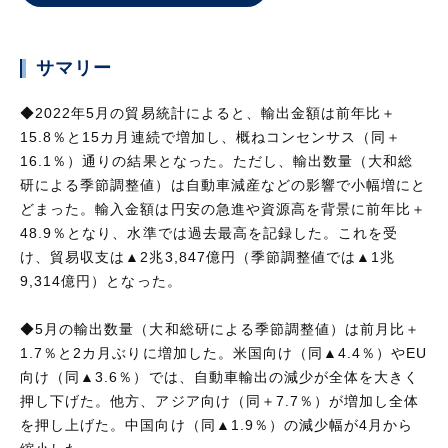
サマリー
◆2022年5月の貿易統計によると、輸出金額は前年比＋
15.8％と15カ月連続で増加し、概ねコンセンサス（同＋
16.1％）通りの結果となった。ただし、輸出数量（大和総
研による季節調整値）は自動車減産などの影響で小幅増にと
どまった。輸入金額は円安の急進や資源高を背景に前年比＋
48.9％となり、水準では過去最高を記録した。これを受
け、貿易収支は▲2兆3,847億円（季節調整値では▲1兆
9,314億円）となった。
◆5月の輸出数量（大和総研による季節調整値）は前月比＋
1.7％と2カ月ぶりに増加した。米国向け（同▲4.4％）やEU
向け（同▲3.6％）では、自動車輸出の減少が全体を大きく
押し下げた。他方、アジア向け（同＋7.7％）が増加し全体
を押し上げた。中国向け（同▲1.9％）の減少幅が4月から