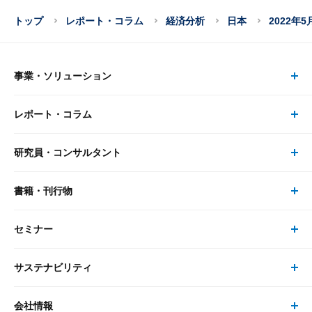
トップ
レポート・コラム
経済分析
日本
2022年
事業・ソリューション
レポート・コラム
事業・ソリューション トップ
研究員・コンサルタント
レポート・コラム トップ
リサーチ
書籍・刊行物
研究員・コンサルタント トップ
最新のレポート・コラム
コンサルティング
セミナー
書籍・刊行物 トップ
研究員
ピックアップ
システム
サステナビリティ
セミナー トップ
書籍
コンサルタント
経済分析
事例紹介
会社情報
サステナビリティの取り組み