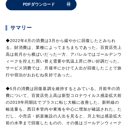
PDFダウンロード
サマリー
◆2022年4月の消費は3月から緩やかに回復したとみられ
る。財消費は、業種によってまちまちであった。百貨店売上
高は前月から横ばいだった一方、アパレルではゴールデンウ
ィークを控えた買い替え需要や気温上昇に伴い好調だった。
サービス消費では、月後半にかけて人出が回復したことで旅
行や宿泊がおおむね良好であった。
◆5月の消費は回復基調を維持するとみている。月前半の消
費について、百貨店売上高は新型コロナウイルス感染拡大前
の2019年同期比でプラスに転じ大幅に改善した。新幹線の
輸送量も、西日本管内や東海を中心に増加が確認された。た
だし、小売店・娯楽施設の人出を見ると、月上旬は感染拡大
前の水準まで回復したものの、その後はゴールデンウィーク