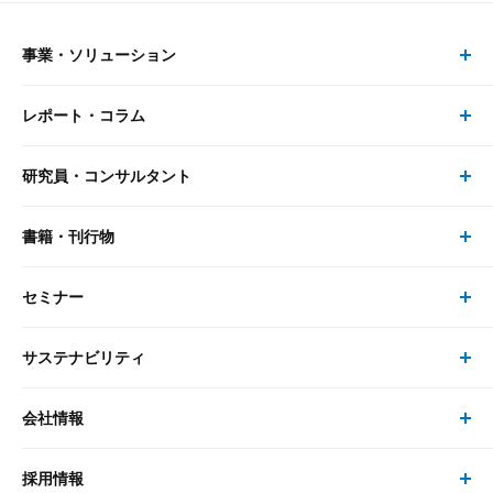
事業・ソリューション
レポート・コラム
事業・ソリューション トップ
研究員・コンサルタント
レポート・コラム トップ
リサーチ
書籍・刊行物
研究員・コンサルタント トップ
最新のレポート・コラム
コンサルティング
セミナー
書籍・刊行物 トップ
研究員
ピックアップ
システム
サステナビリティ
セミナー トップ
書籍
コンサルタント
経済分析
事例紹介
会社情報
サステナビリティの取り組み
現在受付中のセミナー・イベント
刊行物
金融資本市場分析
大和総研の強み
採用情報
会社情報 トップ
次世代社会への貢献