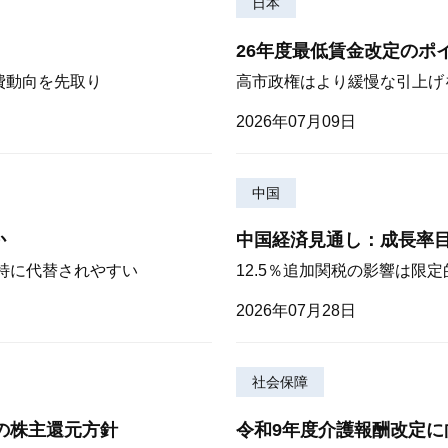
日本
26年度最低賃金改定のポ
費動向を先取り
高市政権はより緩慢な引上げ
2026年07月09日
中国
か
中国経済見通し：成長率
が特に代替されやすい
12.5％追加関税の影響は限
2026年07月28日
社会保障
期の株主還元方針
令和9年度介護報酬改定に