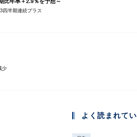
前期比年率＋2.9％を予想～
3四半期連続プラス
減少
よく読まれて