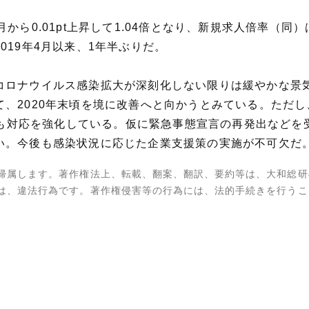
ら0.01pt上昇して1.04倍となり、新規求人倍率（同）は前
019年4月以来、1年半ぶりだ。
コロナウイルス感染拡大が深刻化しない限りは緩やかな景
、2020年末頃を境に改善へと向かうとみている。ただ
政府も対応を強化している。仮に緊急事態宣言の再発出など
い。今後も感染状況に応じた企業支援策の実施が不可欠だ
帰属します。著作権法上、転載、翻案、翻訳、要約等は、大和総研
は、違法行為です。著作権侵害等の行為には、法的手続きを行うこ