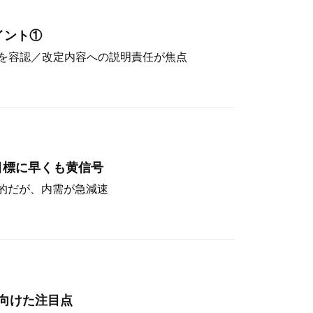
イント①
を容認／改定内容への説明責任が焦点
目標に早くも黄信号
定的だが、内需が急減速
向けた注目点