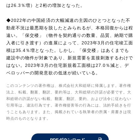
は26.3％増）と2桁の増加となった。
◆2022年の中国経済の大幅減速の主因のひとつとなった不
動産不況は最悪期を脱したとみられるが、本格回復からは程
遠い。「保交楼」（物件を契約通りの数量、品質、納期で購
入者に引き渡す）の進展によって、2023年3月の住宅竣工面
積は35.4％増となった。しかし、「保交楼」はあくまでも
建設中の物件が対象であり、新規需要を直接刺激するわけで
はない。2023年3月の住宅新規着工面積は27.0％減と、デ
ベロッパーの開発意欲の低迷が続いている。
このコンテンツの著作権は、株式会社大和総研に帰属します。著作権
法上、転載、翻案、翻訳、要約等は、大和総研の許諾が必要です。大
和総研の許諾がない転載、翻案、翻訳、要約、および法令に従わない
引用等は、違法行為です。著作権侵害等の行為には、法的手続きを行
うこともあります。また、掲載されている執筆者の所属・肩書きは現
時点のものとなります。