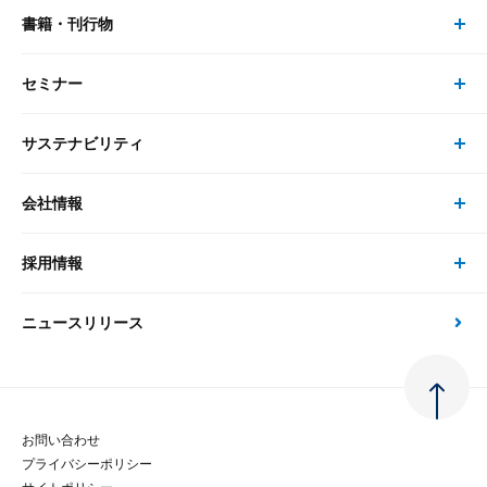
書籍・刊行物
研究員・コンサルタント トップ
最新のレポート・コラム
コンサルティング
セミナー
書籍・刊行物 トップ
研究員
ピックアップ
システム
サステナビリティ
セミナー トップ
書籍
コンサルタント
経済分析
事例紹介
会社情報
サステナビリティの取り組み
現在受付中のセミナー・イベント
刊行物
金融資本市場分析
大和総研の強み
採用情報
会社情報 トップ
次世代社会への貢献
大和スペシャリストレポート（動画配信）
雑誌掲載・新聞寄稿
政策分析
ニュースリリース
先端テクノロジーに基づく新たな価値の創出
採用情報 トップ
会社概要・役員一覧
環境指針
法律・制度
大和総研の品質向上への取り組み
新卒採用
ご挨拶
人権方針
お問い合わせ
金融経済教育等
プライバシーポリシー
経験者採用
大和総研の歩み
マルチステークホルダー方針