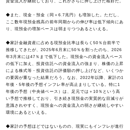
資金流入が継続しており、これがさらに押し上げた格好だ。
◆また、現金・預金（同＋6.7兆円）も増加した。ただし、
ここ数年現預金残高の前年同期からの伸び率は低下傾向にあ
り、現預金の増加ペースは弱まりつつあるといえる。
◆家計金融資産に占める現預金比率は長らく50％台前半で
推移してきたが、2025年6月末に50％を割ったのち、2026
年3月末には47％まで低下した。現預金への資金流入ペース
の低下に加え、投資信託への資金流入の強まり、株価の上昇
による株式等・投資信託の評価額の押し上げなど、いくつか
の要因が重なった結果だろう。なお、2022年以降、家計の1
年後・5年後の予想インフレ率が高止まりしている。特に1
年後の予想（中央値ベース）は、足元では＋10％という高
い予想で推移しており、引き続き現預金の実質的な目減りが
意識されやすく、現預金への資金流入の弱さが継続しやすい
環境にあるといえる。
◆家計の予想ほどではないものの、現実にもインフレが進行