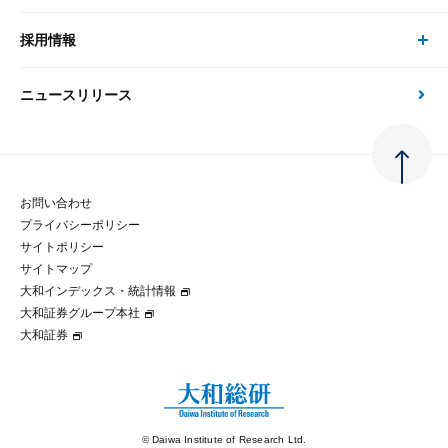
刊行物
金融資本市場分析
大和総研の強み
採用情報
会社情報 トップ
次世代社会への貢献
大和スペシャリストレポート（動画配信）
雑誌掲載・新聞寄稿
政策分析
ニュースリリース
先端テクノロジーに基づく新たな価値の創出
採用情報 トップ
会社概要・役員一覧
環境指針
法律・制度
大和総研の品質向上への取り組み
新卒採用
ご挨拶
人権方針
お問い合わせ
金融経済教育等
プライバシーポリシー
経験者採用
大和総研の歩み
マルチステークホルダー方針
サイトポリシー
サイトマップ
テクノロジーレポート
大和インデックス・統計情報
グループ会社
パートナーシップ構築宣言
大和証券グループ本社
大和証券
コラム
拠点のご案内
大和インデックス・統計情報
© Daiwa Institute of Research Ltd.