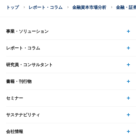
トップ
レポート・コラム
金融資本市場分析
金融・証
事業・ソリューション
レポート・コラム
事業・ソリューション トップ
研究員・コンサルタント
レポート・コラム トップ
リサーチ
書籍・刊行物
研究員・コンサルタント トップ
最新のレポート・コラム
コンサルティング
セミナー
書籍・刊行物 トップ
研究員
ピックアップ
システム
サステナビリティ
セミナー トップ
書籍
コンサルタント
経済分析
事例紹介
会社情報
サステナビリティの取り組み
現在受付中のセミナー・イベント