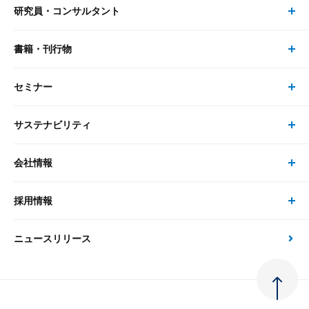
研究員・コンサルタント
レポート・コラム トップ
リサーチ
書籍・刊行物
研究員・コンサルタント トップ
最新のレポート・コラム
コンサルティング
セミナー
書籍・刊行物 トップ
研究員
ピックアップ
システム
サステナビリティ
セミナー トップ
書籍
コンサルタント
経済分析
事例紹介
会社情報
サステナビリティの取り組み
現在受付中のセミナー・イベント
刊行物
金融資本市場分析
大和総研の強み
採用情報
会社情報 トップ
次世代社会への貢献
大和スペシャリストレポート（動画配信）
雑誌掲載・新聞寄稿
政策分析
ニュースリリース
先端テクノロジーに基づく新たな価値の創出
採用情報 トップ
会社概要・役員一覧
環境指針
法律・制度
大和総研の品質向上への取り組み
新卒採用
ご挨拶
人権方針