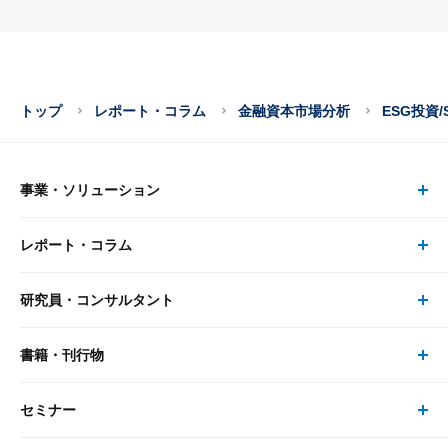
トップ
レポート・コラム
金融資本市場分析
ESG投資/
事業・ソリューション
レポート・コラム
事業・ソリューション トップ
研究員・コンサルタント
レポート・コラム トップ
リサーチ
書籍・刊行物
研究員・コンサルタント トップ
最新のレポート・コラム
コンサルティング
セミナー
書籍・刊行物 トップ
研究員
ピックアップ
システム