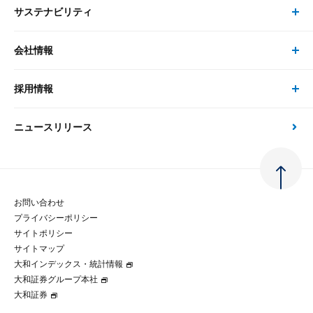
サステナビリティ
セミナー トップ
書籍
コンサルタント
経済分析
事例紹介
会社情報
サステナビリティの取り組み
現在受付中のセミナー・イベント
刊行物
金融資本市場分析
大和総研の強み
採用情報
会社情報 トップ
次世代社会への貢献
大和スペシャリストレポート（動画配信）
雑誌掲載・新聞寄稿
政策分析
ニュースリリース
先端テクノロジーに基づく新たな価値の創出
採用情報 トップ
会社概要・役員一覧
環境指針
法律・制度
大和総研の品質向上への取り組み
新卒採用
ご挨拶
人権方針
お問い合わせ
金融経済教育等
プライバシーポリシー
経験者採用
大和総研の歩み
マルチステークホルダー方針
サイトポリシー
サイトマップ
テクノロジーレポート
大和インデックス・統計情報
グループ会社
パートナーシップ構築宣言
大和証券グループ本社
大和証券
コラム