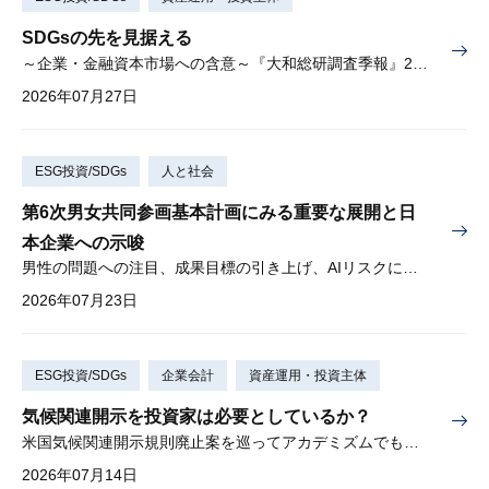
SDGsの先を見据える
～企業・金融資本市場への含意～『大和総研調査季報』2026年夏季号（Vol.63）掲載
2026年07月27日
ESG投資/SDGs
人と社会
第6次男女共同参画基本計画にみる重要な展開と日
本企業への示唆
男性の問題への注目、成果目標の引き上げ、AIリスクに対する懸念
2026年07月23日
ESG投資/SDGs
企業会計
資産運用・投資主体
気候関連開示を投資家は必要としているか？
米国気候関連開示規則廃止案を巡ってアカデミズムでも激しい論争
2026年07月14日