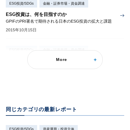
ESG投資/SDGs
金融・証券市場・資金調達
ESG投資は、何を目指すのか
GPIFのPRI署名で期待される日本のESG投資の拡大と課題
2015年10月15日
ESG投資/SDGs
金融・証券市場・資金調達
More
ESG情報の開示と投資への利用の現状と課題
投資家が望むのは、企業価値の創造プロセスの開示
2015年08月25日
同じカテゴリの最新レポート
ESG投資/SDGs
資産運用・投資主体