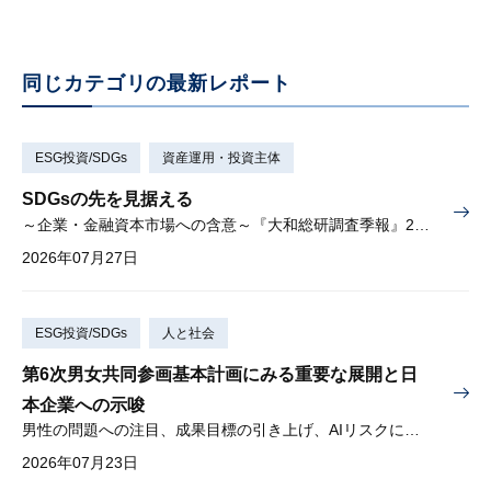
同じカテゴリの最新レポート
ESG投資/SDGs
資産運用・投資主体
SDGsの先を見据える
～企業・金融資本市場への含意～『大和総研調査季報』2026年夏季号（Vol.63）掲載
2026年07月27日
ESG投資/SDGs
人と社会
第6次男女共同参画基本計画にみる重要な展開と日
本企業への示唆
男性の問題への注目、成果目標の引き上げ、AIリスクに対する懸念
2026年07月23日