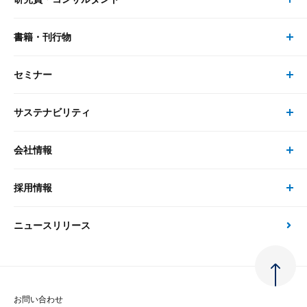
レポート・コラム トップ
リサーチ
書籍・刊行物
研究員・コンサルタント トップ
最新のレポート・コラム
コンサルティング
セミナー
書籍・刊行物 トップ
研究員
ピックアップ
システム
サステナビリティ
セミナー トップ
書籍
コンサルタント
経済分析
事例紹介
会社情報
サステナビリティの取り組み
現在受付中のセミナー・イベント
刊行物
金融資本市場分析
大和総研の強み
採用情報
会社情報 トップ
次世代社会への貢献
大和スペシャリストレポート（動画配信）
雑誌掲載・新聞寄稿
政策分析
ニュースリリース
先端テクノロジーに基づく新たな価値の創出
採用情報 トップ
会社概要・役員一覧
環境指針
法律・制度
大和総研の品質向上への取り組み
新卒採用
ご挨拶
人権方針
お問い合わせ