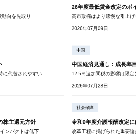
26年度最低賃金改定のポ
費動向を先取り
高市政権はより緩慢な引上げ
2026年07月09日
中国
か
中国経済見通し：成長率
が特に代替されやすい
12.5％追加関税の影響は限
2026年07月28日
社会保障
期の株主還元方針
令和9年度介護報酬改定に
インパクトは低下
改革工程に掲げられた重要論