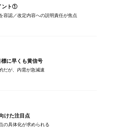
イント①
を容認／改定内容への説明責任が焦点
目標に早くも黄信号
定的だが、内需が急減速
向けた注目点
点の具体化が求められる