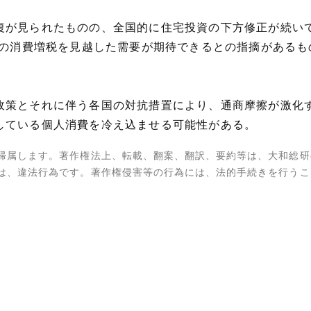
復が見られたものの、全国的に住宅投資の下方修正が続い
月の消費増税を見越した需要が期待できるとの指摘がある
。
政策とそれに伴う各国の対抗措置により、通商摩擦が激化
している個人消費を冷え込ませる可能性がある。
帰属します。著作権法上、転載、翻案、翻訳、要約等は、大和総研
は、違法行為です。著作権侵害等の行為には、法的手続きを行うこ