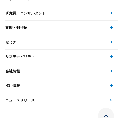
研究員・コンサルタント
レポート・コラム トップ
リサーチ
書籍・刊行物
研究員・コンサルタント トップ
最新のレポート・コラム
コンサルティング
セミナー
書籍・刊行物 トップ
研究員
ピックアップ
システム
サステナビリティ
セミナー トップ
書籍
コンサルタント
経済分析
事例紹介
会社情報
サステナビリティの取り組み
現在受付中のセミナー・イベント
刊行物
金融資本市場分析
大和総研の強み
採用情報
会社情報 トップ
次世代社会への貢献
大和スペシャリストレポート（動画配信）
雑誌掲載・新聞寄稿
政策分析
ニュースリリース
先端テクノロジーに基づく新たな価値の創出
採用情報 トップ
会社概要・役員一覧
環境指針
法律・制度
大和総研の品質向上への取り組み