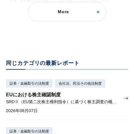
証券・金融取引の法制度
金融規制（バーゼル規制その他）
More
FinTech対応 銀行の議決権保有規制等の緩和
銀行法の５％ルールなどの見直し
2016年04月13日
同じカテゴリの最新レポート
証券・金融取引の法制度
会社法、民法その他法制度
EUにおける株主確認制度
SRDⅡ（EU第二次株主権利指令）に基づく株主調査の概要と課題
2026年08月07日
証券・金融取引の法制度