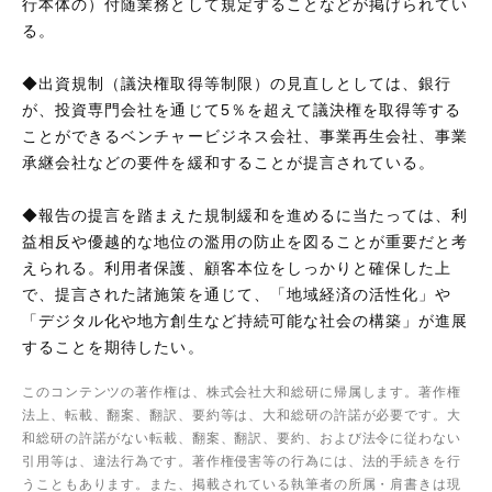
行本体の）付随業務として規定することなどが掲げられてい
る。
◆出資規制（議決権取得等制限）の見直しとしては、銀行
が、投資専門会社を通じて5％を超えて議決権を取得等する
ことができるベンチャービジネス会社、事業再生会社、事業
承継会社などの要件を緩和することが提言されている。
◆報告の提言を踏まえた規制緩和を進めるに当たっては、利
益相反や優越的な地位の濫用の防止を図ることが重要だと考
えられる。利用者保護、顧客本位をしっかりと確保した上
で、提言された諸施策を通じて、「地域経済の活性化」や
「デジタル化や地方創生など持続可能な社会の構築」が進展
することを期待したい。
このコンテンツの著作権は、株式会社大和総研に帰属します。著作権
法上、転載、翻案、翻訳、要約等は、大和総研の許諾が必要です。大
和総研の許諾がない転載、翻案、翻訳、要約、および法令に従わない
引用等は、違法行為です。著作権侵害等の行為には、法的手続きを行
うこともあります。また、掲載されている執筆者の所属・肩書きは現