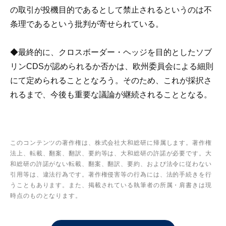
の取引が投機目的であるとして禁止されるというのは不
条理であるという批判が寄せられている。
◆最終的に、クロスボーダー・ヘッジを目的としたソブ
リンCDSが認められるか否かは、欧州委員会による細則
にて定められることとなろう。そのため、これが採択さ
れるまで、今後も重要な議論が継続されることとなる。
このコンテンツの著作権は、株式会社大和総研に帰属します。著作権
法上、転載、翻案、翻訳、要約等は、大和総研の許諾が必要です。大
和総研の許諾がない転載、翻案、翻訳、要約、および法令に従わない
引用等は、違法行為です。著作権侵害等の行為には、法的手続きを行
うこともあります。また、掲載されている執筆者の所属・肩書きは現
時点のものとなります。