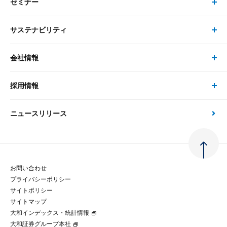
セミナー
書籍・刊行物 トップ
研究員
ピックアップ
システム
サステナビリティ
セミナー トップ
書籍
コンサルタント
経済分析
事例紹介
会社情報
サステナビリティの取り組み
現在受付中のセミナー・イベント
刊行物
金融資本市場分析
大和総研の強み
採用情報
会社情報 トップ
次世代社会への貢献
大和スペシャリストレポート（動画配信）
雑誌掲載・新聞寄稿
政策分析
ニュースリリース
先端テクノロジーに基づく新たな価値の創出
採用情報 トップ
会社概要・役員一覧
環境指針
法律・制度
大和総研の品質向上への取り組み
新卒採用
ご挨拶
人権方針
お問い合わせ
金融経済教育等
プライバシーポリシー
経験者採用
大和総研の歩み
マルチステークホルダー方針
サイトポリシー
サイトマップ
テクノロジーレポート
大和インデックス・統計情報
グループ会社
パートナーシップ構築宣言
大和証券グループ本社