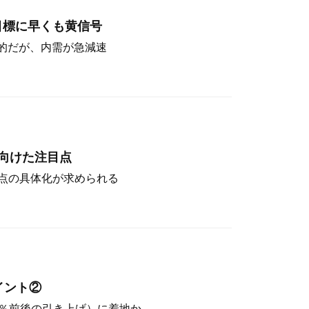
目標に早くも黄信号
定的だが、内需が急減速
向けた注目点
点の具体化が求められる
イント②
（4％前後の引き上げ）に着地か