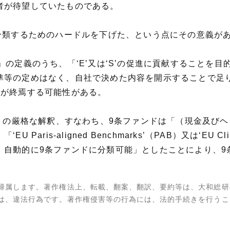
者が待望していたものである。
分類するためのハードルを下げた、という点にその意義が
」の定義のうち、「‘E’又は‘S’の促進に貢献することを
準等の定めはなく、自社で決めた内容を開示することで足
ドが終焉する可能性がある。
ントの厳格な解釈、すなわち、9条ファンドは「（現金及びヘ
s-aligned Benchmarks’（PAB）又は‘EU Climate
、自動的に9条ファンドに分類可能」としたことにより、9
帰属します。著作権法上、転載、翻案、翻訳、要約等は、大和総研
は、違法行為です。著作権侵害等の行為には、法的手続きを行うこ