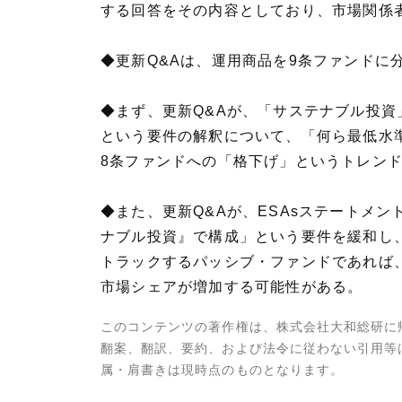
する回答をその内容としており、市場関係
◆更新Q&Aは、運用商品を9条ファンドに
◆まず、更新Q&Aが、「サステナブル投資
という要件の解釈について、「何ら最低水
8条ファンドへの「格下げ」というトレン
◆また、更新Q&Aが、ESAsステートメ
ナブル投資』で構成」という要件を緩和し、「‘EU Pari
トラックするパッシブ・ファンドであれば
市場シェアが増加する可能性がある。
このコンテンツの著作権は、株式会社大和総研に
翻案、翻訳、要約、および法令に従わない引用等
属・肩書きは現時点のものとなります。