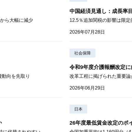
中国経済見通し：成長率
から大幅に減少
12.5％追加関税の影響は限
2026年07月28日
社会保障
令和9年度介護報酬改定に
費動向を先取り
改革工程に掲げられた重要論
2026年06月29日
日本
か
26年度最低賃金改定のポ
が特に代替されやすい
全国加重平均は1,160円台