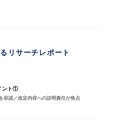
いるリサーチレポート
イント①
を容認／改定内容への説明責任が焦点