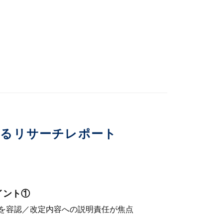
いるリサーチレポート
イント①
を容認／改定内容への説明責任が焦点