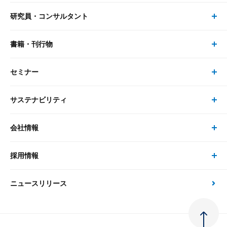
研究員・コンサルタント
レポート・コラム トップ
リサーチ
書籍・刊行物
研究員・コンサルタント トップ
最新のレポート・コラム
コンサルティング
セミナー
書籍・刊行物 トップ
研究員
ピックアップ
システム
サステナビリティ
セミナー トップ
書籍
コンサルタント
経済分析
事例紹介
会社情報
サステナビリティの取り組み
現在受付中のセミナー・イベント
刊行物
金融資本市場分析
大和総研の強み
採用情報
会社情報 トップ
次世代社会への貢献
大和スペシャリストレポート（動画配信）
雑誌掲載・新聞寄稿
政策分析
ニュースリリース
先端テクノロジーに基づく新たな価値の創出
採用情報 トップ
会社概要・役員一覧
環境指針
法律・制度
大和総研の品質向上への取り組み
新卒採用
ご挨拶
人権方針