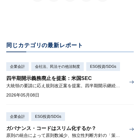
同じカテゴリの最新レポート
企業会計
会社法、民法その他法制度
ESG投資/SDGs
四半期開示義務廃止を提案：米国SEC
大統領の要請に応え規則改正案を提案。四半期開示継続も可能。
2026年05月08日
企業会計
ESG投資/SDGs
ガバナンス・コードはスリム化するか？
原則の統合によって原則数減少、独立性判断方針の「策定・開示」から「策定」へ変更し要開示事項が減少