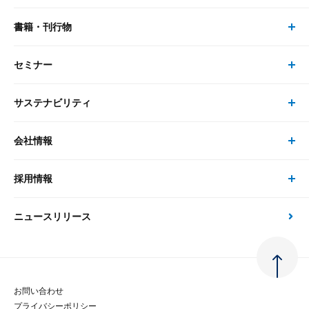
書籍・刊行物
研究員・コンサルタント トップ
最新のレポート・コラム
コンサルティング
セミナー
書籍・刊行物 トップ
研究員
ピックアップ
システム
サステナビリティ
セミナー トップ
書籍
コンサルタント
経済分析
事例紹介
会社情報
サステナビリティの取り組み
現在受付中のセミナー・イベント
刊行物
金融資本市場分析
大和総研の強み
採用情報
会社情報 トップ
次世代社会への貢献
大和スペシャリストレポート（動画配信）
雑誌掲載・新聞寄稿
政策分析
ニュースリリース
先端テクノロジーに基づく新たな価値の創出
採用情報 トップ
会社概要・役員一覧
環境指針
法律・制度
大和総研の品質向上への取り組み
新卒採用
ご挨拶
人権方針
お問い合わせ
金融経済教育等
プライバシーポリシー
経験者採用