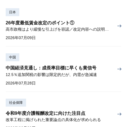
日本
26年度最低賃金改定のポイント①
高市政権はより緩慢な引上げを容認／改定内容への説明責任が焦点
2026年07月09日
中国
中国経済見通し：成長率目標に早くも黄信号
12.5％追加関税の影響は限定的だが、内需が急減速
2026年07月28日
社会保障
令和9年度介護報酬改定に向けた注目点
改革工程に掲げられた重要論点の具体化が求められる