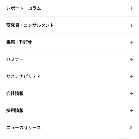
レポート・コラム
事業・ソリューション トップ
研究員・コンサルタント
レポート・コラム トップ
リサーチ
書籍・刊行物
研究員・コンサルタント トップ
最新のレポート・コラム
コンサルティング
セミナー
書籍・刊行物 トップ
研究員
ピックアップ
システム
サステナビリティ
セミナー トップ
書籍
コンサルタント
経済分析
事例紹介
会社情報
サステナビリティの取り組み
現在受付中のセミナー・イベント
刊行物
金融資本市場分析
大和総研の強み
採用情報
会社情報 トップ
次世代社会への貢献
大和スペシャリストレポート（動画配信）
雑誌掲載・新聞寄稿
政策分析
ニュースリリース
先端テクノロジーに基づく新たな価値の創出
採用情報 トップ
会社概要・役員一覧
環境指針