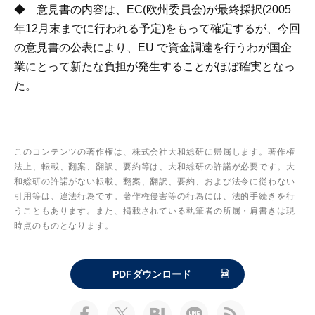
◆ 意見書の内容は、EC(欧州委員会)が最終採択(2005
年12月末までに行われる予定)をもって確定するが、今回
の意見書の公表により、EU で資金調達を行うわが国企
業にとって新たな負担が発生することがほぼ確実となっ
た。
このコンテンツの著作権は、株式会社大和総研に帰属します。著作権
法上、転載、翻案、翻訳、要約等は、大和総研の許諾が必要です。大
和総研の許諾がない転載、翻案、翻訳、要約、および法令に従わない
引用等は、違法行為です。著作権侵害等の行為には、法的手続きを行
うこともあります。また、掲載されている執筆者の所属・肩書きは現
時点のものとなります。
PDFダウンロード