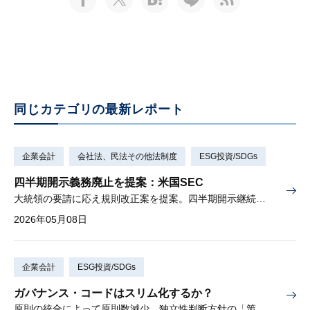
同じカテゴリの最新レポート
企業会計
会社法、民法その他法制度
ESG投資/SDGs
四半期開示義務廃止を提案：米国SEC
大統領の要請に応え規則改正案を提案。四半期開示継続も可能。
2026年05月08日
企業会計
ESG投資/SDGs
ガバナンス・コードはスリム化するか？
原則の統合によって原則数減少、独立性判断方針の「策定・開示」から「策定」へ変更し要開示事項が減少