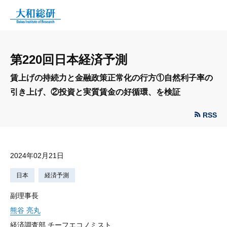
第220回日本経済予測
賃上げの持続力と金融政策正常化の行方①自然利子率の
引き上げ、②投資と実質賃金の好循環、を検証
RSS
2024年02月21日
日本
経済予測
副理事長
熊谷 亮丸
経済調査部 チーフエコノミスト