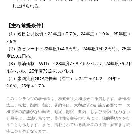
し上げられる。
【主な前提条件】
（1）名目公共投資：23年度＋5.7％、24年度＋1.9％、25年度＋
2.5％
（2）為替レート：23年度144.6円/㌦、24年度150.2円/㌦、25年
度150.2円/㌦
（3）原油価格（WTI）：23年度77.8ドル/バレル、24年度79.2ド
ル/バレル、25年度79.2ドル/バレル
（4）米国実質GDP成長率（暦年）：23年＋2.5％、24年＋
2.0％、25年＋1.7％
このコンテンツの著作権は、株式会社大和総研に帰属します。著作権
法上、転載、翻案、翻訳、要約等は、大和総研の許諾が必要です。大
和総研の許諾がない転載、翻案、翻訳、要約、および法令に従わない
引用等は、違法行為です。著作権侵害等の行為には、法的手続きを行
うこともあります。また、掲載されている執筆者の所属・肩書きは現
時点のものとなります。