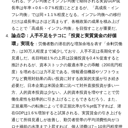
られる。デフレ均衡とインフレ均衡で期待される実質GDP成
長率は年率＋0.6～0.7％程度にとどまるが、「高成長・イン
フレ均衡」では同＋1.1％程度となる。インフレ均衡への移行
だけは成長率はさほど高まらず、各種政策の成果を積み上げ
ることで「高成長・インフレ均衡」を目指すことが重要だ。
論点②：人手不足をテコに「投資と実質賃金の好循
環」実現を
：労働者数の潜在的な増加余地を表す「余剰労働
力」は30万人程度まで減少しており、人手不足は長期化する
見通しだ。名目時給1％の上昇は設備投資を0.4％促進すると
推計されるが、資本ストックの最適水準との乖離（200兆円程
度）を埋めるには力不足である。情報通信機器やソフトウェ
アなど費用対効果の高い投資に対する政策的支援が引き続き
必要だ。日本企業は米国企業に比べて対外直接投資が多い一
方、人的資本投資は少ない。人的資本投資を増やすことで労
働生産性を効率的に引き上げることもできるだろう。また、
正規雇用への転換によって非正規比率が5％pt低下すれば、潜
在GDPは1.6％増加すると試算される。実質賃金の引き上げを
通じて所得見通しが改善し、勤労者世帯の平均消費性向がコ
ロナ禍前の水準まで上昇すれば、個人消費は7～10兆円程度押