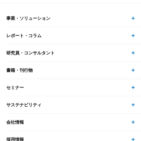
事業・ソリューション
レポート・コラム
事業・ソリューション トップ
研究員・コンサルタント
レポート・コラム トップ
リサーチ
書籍・刊行物
研究員・コンサルタント トップ
最新のレポート・コラム
コンサルティング
セミナー
書籍・刊行物 トップ
研究員
ピックアップ
システム
サステナビリティ
セミナー トップ
書籍
コンサルタント
経済分析
事例紹介
会社情報
サステナビリティの取り組み
現在受付中のセミナー・イベント
刊行物
金融資本市場分析
大和総研の強み
採用情報
会社情報 トップ