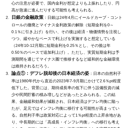
心の注意が必要で、国内金利が想定よりも上振れしたり、円
高が急速に進んだりする可能性も考えられる。
日銀の金融政策
：日銀は24年4月にイールドカーブ・コント
ロールの撤廃とマイナス金利政策の解除（短期金利を0～
0.1％に引き上げ）を行い、その後は経済・物価情勢を注視し
つつ、緩やかなペースで利上げを実施すると想定している
（24年10-12月期に短期金利を0.25％とし、その後は年
0.50％のペースで追加利上げ）。ただし、実質短期金利は予
測期間を通じてマイナス圏で推移するなど緩和的な金融環境
は維持されるだろう。
論点①：デフレ脱却後の日本経済の姿
：日本の自然利子
率は1980年代から直近の2023年7-9月期にかけて2.6％pt程度
低下した。背景には、期待成長率の低下に伴う設備投資の減
少や民間貯蓄の積み増しなどがあったとみられる。この結
果、金融緩和効果が減殺され、日本経済はデフレ均衡に陥っ
たが、足元ではインフレ均衡に移行する可能性が高まってい
る。自然利子率は政策対応によって1％pt程度の上昇余地があ
り、中長期的には「高成長・インフレ均衡」への移行も考え