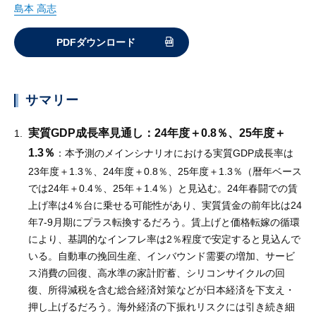
島本 高志
PDFダウンロード
サマリー
実質GDP成長率見通し：24年度＋0.8％、25年度＋
1.3％
：本予測のメインシナリオにおける実質GDP成長率は
23年度＋1.3％、24年度＋0.8％、25年度＋1.3％（暦年ベース
では24年＋0.4％、25年＋1.4％）と見込む。24年春闘での賃
上げ率は4％台に乗せる可能性があり、実質賃金の前年比は24
年7-9月期にプラス転換するだろう。賃上げと価格転嫁の循環
により、基調的なインフレ率は2％程度で安定すると見込んで
いる。自動車の挽回生産、インバウンド需要の増加、サービ
ス消費の回復、高水準の家計貯蓄、シリコンサイクルの回
復、所得減税を含む総合経済対策などが日本経済を下支え・
押し上げるだろう。海外経済の下振れリスクには引き続き細