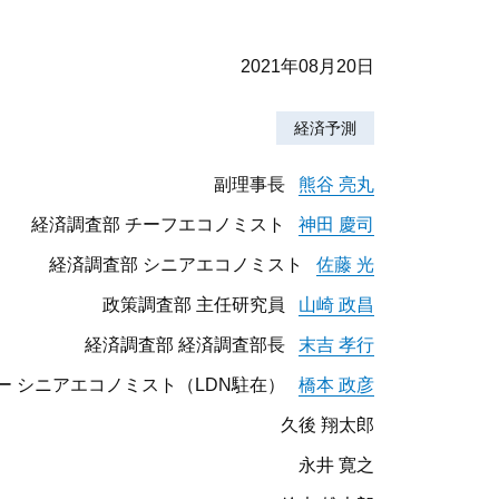
2021年08月20日
経済予測
副理事長
熊谷 亮丸
経済調査部 チーフエコノミスト
神田 慶司
経済調査部 シニアエコノミスト
佐藤 光
政策調査部 主任研究員
山崎 政昌
経済調査部 経済調査部長
末吉 孝行
ー シニアエコノミスト（LDN駐在）
橋本 政彦
久後 翔太郎
永井 寛之