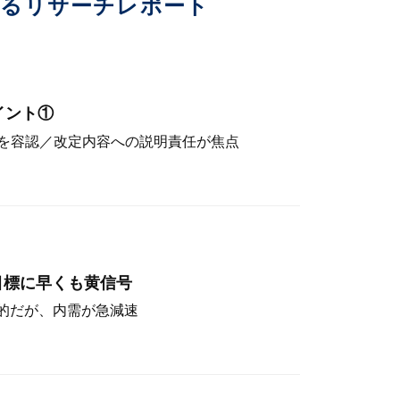
いるリサーチレポート
イント①
を容認／改定内容への説明責任が焦点
目標に早くも黄信号
定的だが、内需が急減速