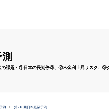
予測
後の課題～①日本の長期停滞、②米金利上昇リスク、③
予測
第210回日本経済予測