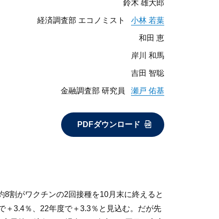
鈴木 雄大郎
経済調査部 エコノミスト
小林 若葉
和田 恵
岸川 和馬
吉田 智聡
金融調査部 研究員
瀬戸 佑基
PDFダウンロード
8割がワクチンの2回接種を10月末に終えると
3.4％、22年度で＋3.3％と見込む。だが先