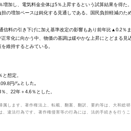
41％増加し、電気料金全体は5％上昇するという試算結果を得
負担の増加ペースは鈍化する見通しである。国民負担軽減のた
話通信料の引き下げに加え基準改定の影響もあり前年比▲0.2％ま
が正常化に向かう中、物価の基調は緩やかな上昇にとどまる見
策を維持するとみている。
9％と想定。
09.8円/㌦とした。
％、22年＋4.6％とした。
帰属します。著作権法上、転載、翻案、翻訳、要約等は、大和総研
は、違法行為です。著作権侵害等の行為には、法的手続きを行うこ