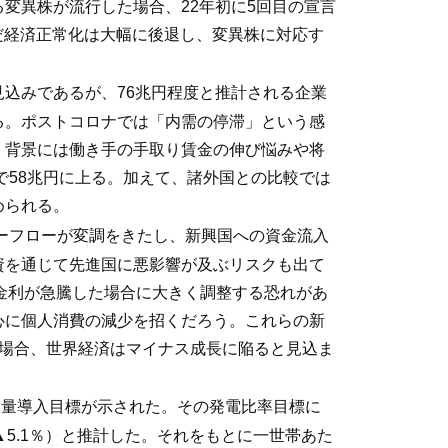
変異株が流行した場合、22年初に5回目の宣言
だ経済正常化は大幅に後退し、変異株に対応す
込みであるが、76兆円程度と推計される企業
る。ポストコロナでは「内需の停滞」という感
、背景には働き手の手取り賃金の伸び悩みや将
で58兆円に上る。加えて、諸外国との比較では
められる。
ーフローが変調をきたし、新興国への資金流入
資を通じて先進国に悪影響が及ぶリスクも出て
金利が急騰した場合に大きく調整する恐れがあ
心に個人消費の減少を招くだろう。これらの新
た場合、世界経済はマイナス成長に陥ると見込ま
大量導入目標が示された。その発電比率目標に
比▲5.1％）と推計した。それをもとに一世帯あた