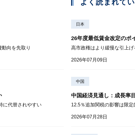
よく読まれて
日本
26年度最低賃金改定のポ
費動向を先取り
高市政権はより緩慢な引上げ
2026年07月09日
中国
か
中国経済見通し：成長率
が特に代替されやすい
12.5％追加関税の影響は限
2026年07月28日