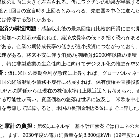
株の動向に大きく左右される。仮にワクチンの効果が半減する
程度と1回目の宣言時を上回るとみられる。先進国を中心に進ん
動は停滞する恐れがある。
経済の構造問題
：感染収束後の景気回復は比較的円滑に進む見
の増加への対応が遅れれば、経済成長率の低下を招く恐れがあ
がある。企業の期待成長率の低さが過小投資につながっており
迷がある。将来不安に伴う消費の抑制額は2000年以降の累積
り、特に非製造業の生産性向上に向けてデジタル化の推進が求
済
：仮に米国の長期金利が急速に上昇すれば、グローバルマネ
興国の経済混乱や債務不履行に発展すれば、保有債権や直接投
GDPとの関係からは現在の株価水準は上限近辺とも考えられ、
する可能性が高い。資産価格の急落は世界に波及し、米欧を中
響を考慮して試算すると、米国の長期金利が5％にまで上昇し
と家計の負担
：第6次エネルギー基本計画素案では再エネの
。まず、2030年度の電力消費量を約8,800億kWh（19年度