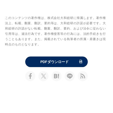
このコンテンツの著作権は、株式会社大和総研に帰属します。著作権
法上、転載、翻案、翻訳、要約等は、大和総研の許諾が必要です。大
和総研の許諾がない転載、翻案、翻訳、要約、および法令に従わない
引用等は、違法行為です。著作権侵害等の行為には、法的手続きを行
うこともあります。また、掲載されている執筆者の所属・肩書きは現
時点のものとなります。
PDFダウンロード