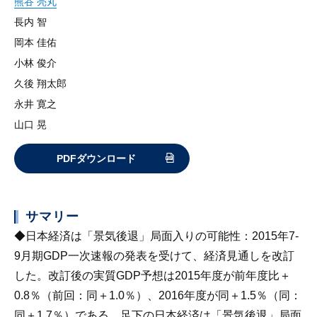
熊谷 亮丸
長内 智
岡本 佳佑
小林 俊介
久後 翔太郎
永井 寛之
山口 晃
PDFダウンロード
サマリー
◆
日本経済は「景気後退」局面入りの可能性
：2015年7-
9月期GDP一次速報の発表を受けて、経済見通しを改訂
した。改訂後の実質GDP予想は2015年度が前年度比＋
0.8％（前回：同＋1.0％）、2016年度が同＋1.5％（同：
同＋1.7％）である。足下の日本経済は「景気後退」局面