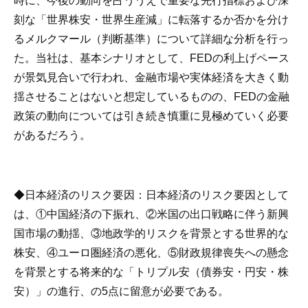
時に、今後の動向を占ううえで重要な先行指標および深
刻な「世界株安・世界生産減」に転落するか否かを分け
るメルクマール（判断基準）について詳細な分析を行っ
た。当社は、基本シナリオとして、FEDの利上げペース
が景気見合いで行われ、金融市場や実体経済を大きく動
揺させることはないと想定しているものの、FEDの金融
政策の動向については引き続き慎重に見極めていく必要
があるだろう。
◆
日本経済のリスク要因
：日本経済のリスク要因として
は、①中国経済の下振れ、②米国の出口戦略に伴う新興
国市場の動揺、③地政学的リスクを背景とする世界的な
株安、④ユーロ圏経済の悪化、⑤財政規律喪失への懸念
を背景とする将来的な「トリプル安（債券安・円安・株
安）」の進行、の5点に留意が必要である。