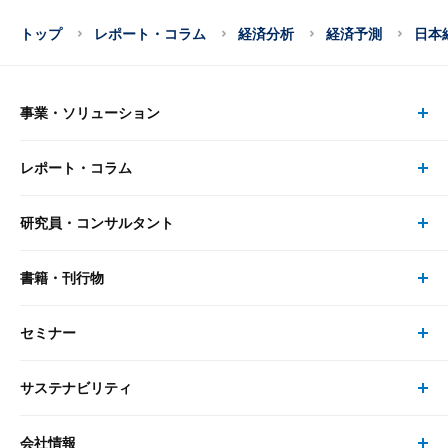
トップ
レポート・コラム
経済分析
経済予測
日本
事業・ソリューション
レポート・コラム
事業・ソリューション トップ
研究員・コンサルタント
レポート・コラム トップ
リサーチ
書籍・刊行物
研究員・コンサルタント トップ
最新のレポート・コラム
コンサルティング
セミナー
書籍・刊行物 トップ
研究員
ピックアップ
システム
サステナビリティ
セミナー トップ
書籍
コンサルタント
経済分析
事例紹介
会社情報
サステナビリティの取り組み