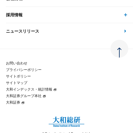
現在受付中のセミナー・イベント
刊行物
金融資本市場分析
大和総研の強み
採用情報
会社情報 トップ
次世代社会への貢献
大和スペシャリストレポート（動画配信）
雑誌掲載・新聞寄稿
政策分析
ニュースリリース
先端テクノロジーに基づく新たな価値の創出
採用情報 トップ
会社概要・役員一覧
環境指針
法律・制度
大和総研の品質向上への取り組み
新卒採用
ご挨拶
人権方針
お問い合わせ
金融経済教育等
プライバシーポリシー
経験者採用
大和総研の歩み
マルチステークホルダー方針
サイトポリシー
サイトマップ
テクノロジーレポート
大和インデックス・統計情報
グループ会社
パートナーシップ構築宣言
大和証券グループ本社
大和証券
コラム
拠点のご案内
大和インデックス・統計情報