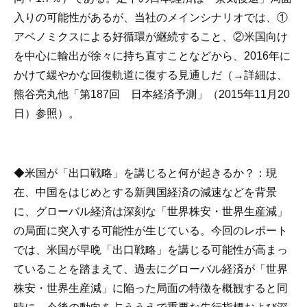
入りの可能性があるが、当社のメインシナリオでは、①
アベノミクスによる好循環が継続すること、②米国向け
を中心に輸出が徐々に持ち直すことなどから、2016年に
かけて緩やかな回復軌道に復する見通しだ（→詳細は、
熊谷亮丸他「第187回 日本経済予測」（2015年11月20
日）参照）。
◆
米国が「出口戦略」を講じると何が起きるか？
：現
在、中国をはじめとする新興国経済の減速などを背景
に、グローバル経済は深刻な「世界株安・世界生産減」
の局面に突入する可能性が生じている。今回のレポート
では、米国が早晩「出口戦略」を講じる可能性が高まっ
ていることを踏まえて、過去にグローバル経済が「世界
株安・世界生産減」に陥った局面の特徴を概観すると同