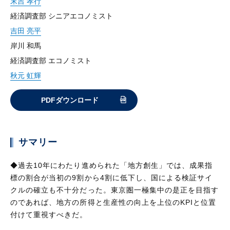
末吉 孝行
経済調査部 シニアエコノミスト
吉田 亮平
岸川 和馬
経済調査部 エコノミスト
秋元 虹輝
PDFダウンロード
サマリー
◆過去10年にわたり進められた「地方創生」では、成果指
標の割合が当初の9割から4割に低下し、国による検証サイ
クルの確立も不十分だった。東京圏一極集中の是正を目指す
のであれば、地方の所得と生産性の向上を上位のKPIと位置
付けて重視すべきだ。