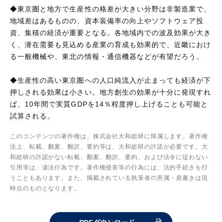
◆東京圏と地方で生産性の格差が大きい分野は非製造業で、
地域差はあるものの、資本装備率の向上やソフトウェア投
資、集積の経済が重要となる。各地域内での波及効果が大き
く、潜在需要も見込める産業の育成も効果的で、近畿におけ
る一般機械や、東北の情報・通信機器などが有望だろう。
◆生産性の高い東京圏への人口純流入が止まっても経済が下
押しされる効果は小さい。地方創生の効果が十分に発現すれ
ば、10年間で実質GDPを14％程度押し上げることも可能と
試算される。
このコンテンツの著作権は、株式会社大和総研に帰属します。著作権
法上、転載、翻案、翻訳、要約等は、大和総研の許諾が必要です。大
和総研の許諾がない転載、翻案、翻訳、要約、および法令に従わない
引用等は、違法行為です。著作権侵害等の行為には、法的手続きを行
うこともあります。また、掲載されている執筆者の所属・肩書きは現
時点のものとなります。