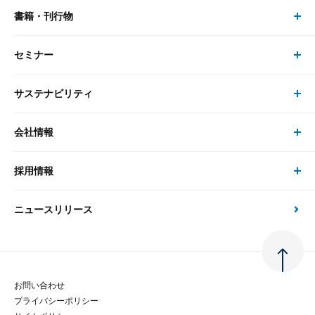
書籍・刊行物
研究員・コンサルタント トップ
最新のレポート・コラム
コンサルティング
セミナー
書籍・刊行物 トップ
研究員
ピックアップ
システム
サステナビリティ
セミナー トップ
書籍
コンサルタント
経済分析
事例紹介
会社情報
サステナビリティの取り組み
現在受付中のセミナー・イベント
刊行物
金融資本市場分析
大和総研の強み
採用情報
会社情報 トップ
次世代社会への貢献
大和スペシャリストレポート（動画配信）
雑誌掲載・新聞寄稿
政策分析
ニュースリリース
先端テクノロジーに基づく新たな価値の創出
採用情報 トップ
会社概要・役員一覧
環境指針
法律・制度
大和総研の品質向上への取り組み
新卒採用
ご挨拶
人権方針
お問い合わせ
金融経済教育等
プライバシーポリシー
経験者採用
大和総研の歩み
マルチステークホルダー方針