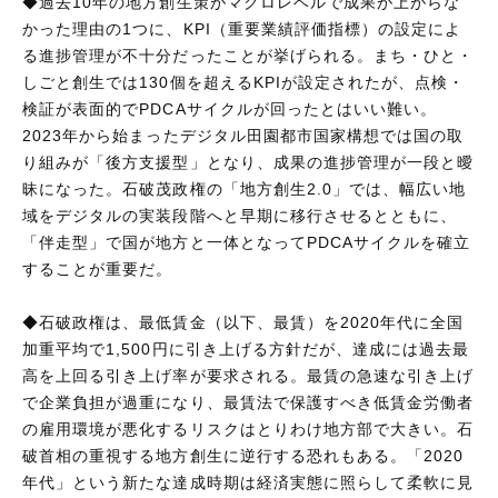
◆過去10年の地方創生策がマクロレベルで成果が上がらな
かった理由の1つに、KPI（重要業績評価指標）の設定によ
る進捗管理が不十分だったことが挙げられる。まち・ひと・
しごと創生では130個を超えるKPIが設定されたが、点検・
検証が表面的でPDCAサイクルが回ったとはいい難い。
2023年から始まったデジタル田園都市国家構想では国の取
り組みが「後方支援型」となり、成果の進捗管理が一段と曖
昧になった。石破茂政権の「地方創生2.0」では、幅広い地
域をデジタルの実装段階へと早期に移行させるとともに、
「伴走型」で国が地方と一体となってPDCAサイクルを確立
することが重要だ。
◆石破政権は、最低賃金（以下、最賃）を2020年代に全国
加重平均で1,500円に引き上げる方針だが、達成には過去最
高を上回る引き上げ率が要求される。最賃の急速な引き上げ
で企業負担が過重になり、最賃法で保護すべき低賃金労働者
の雇用環境が悪化するリスクはとりわけ地方部で大きい。石
破首相の重視する地方創生に逆行する恐れもある。「2020
年代」という新たな達成時期は経済実態に照らして柔軟に見