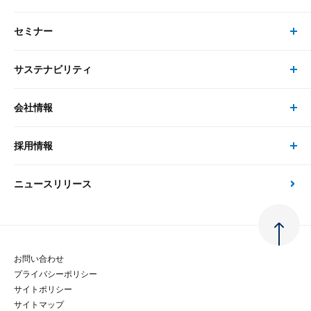
最新のレポート・コラム
コンサルティング
セミナー
書籍・刊行物 トップ
研究員
ピックアップ
システム
サステナビリティ
セミナー トップ
書籍
コンサルタント
経済分析
事例紹介
会社情報
サステナビリティの取り組み
現在受付中のセミナー・イベント
刊行物
金融資本市場分析
大和総研の強み
採用情報
会社情報 トップ
次世代社会への貢献
大和スペシャリストレポート（動画配信）
雑誌掲載・新聞寄稿
政策分析
ニュースリリース
先端テクノロジーに基づく新たな価値の創出
採用情報 トップ
会社概要・役員一覧
環境指針
法律・制度
大和総研の品質向上への取り組み
新卒採用
ご挨拶
人権方針
お問い合わせ
金融経済教育等
プライバシーポリシー
経験者採用
大和総研の歩み
マルチステークホルダー方針
サイトポリシー
サイトマップ