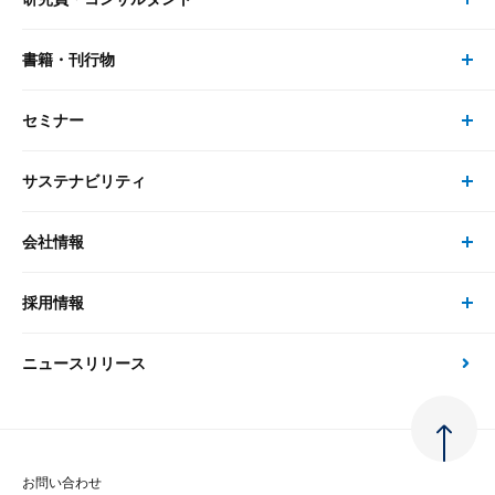
レポート・コラム トップ
リサーチ
書籍・刊行物
研究員・コンサルタント トップ
最新のレポート・コラム
コンサルティング
セミナー
書籍・刊行物 トップ
研究員
ピックアップ
システム
サステナビリティ
セミナー トップ
書籍
コンサルタント
経済分析
事例紹介
会社情報
サステナビリティの取り組み
現在受付中のセミナー・イベント
刊行物
金融資本市場分析
大和総研の強み
採用情報
会社情報 トップ
次世代社会への貢献
大和スペシャリストレポート（動画配信）
雑誌掲載・新聞寄稿
政策分析
ニュースリリース
先端テクノロジーに基づく新たな価値の創出
採用情報 トップ
会社概要・役員一覧
環境指針
法律・制度
大和総研の品質向上への取り組み
新卒採用
ご挨拶
人権方針
お問い合わせ