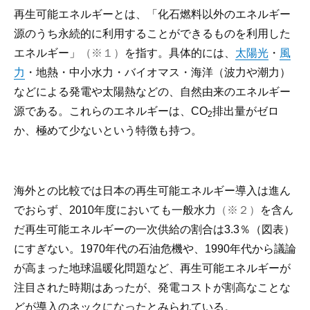
再生可能エネルギーとは、「化石燃料以外のエネルギー
源のうち永続的に利用することができるものを利用した
エネルギー」
（※１）
を指す。具体的には、
太陽光
・
風
力
・地熱・中小水力・バイオマス・海洋（波力や潮力）
などによる発電や太陽熱などの、自然由来のエネルギー
源である。これらのエネルギーは、CO
排出量がゼロ
2
か、極めて少ないという特徴も持つ。
海外との比較では日本の再生可能エネルギー導入は進ん
でおらず、2010年度においても一般水力
（※２）
を含ん
だ再生可能エネルギーの一次供給の割合は3.3％（図表）
にすぎない。1970年代の石油危機や、1990年代から議論
が高まった地球温暖化問題など、再生可能エネルギーが
注目された時期はあったが、発電コストが割高なことな
どが導入のネックになったとみられている。