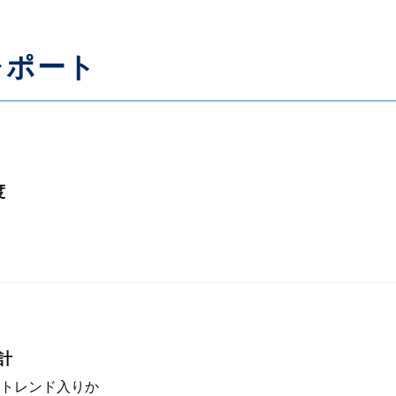
レポート
度
計
トレンド入りか