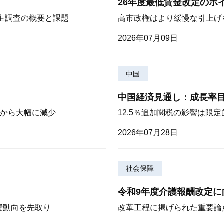
26年度最低賃金改定のポ
株主調査の概要と課題
高市政権はより緩慢な引上げ
2026年07月09日
中国
中国経済見通し：成長率
から大幅に減少
12.5％追加関税の影響は限
2026年07月28日
社会保障
令和9年度介護報酬改定に
費動向を先取り
改革工程に掲げられた重要論