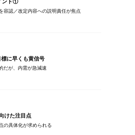
イント①
を容認／改定内容への説明責任が焦点
目標に早くも黄信号
定的だが、内需が急減速
向けた注目点
点の具体化が求められる