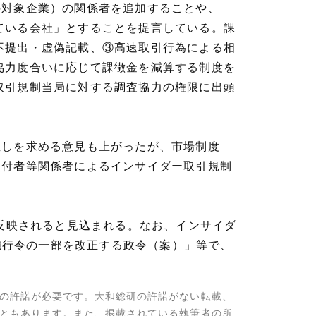
の対象企業）の関係者を追加することや、
ている会社」とすることを提言している。課
不提出・虚偽記載、③高速取引行為による相
協力度合いに応じて課徴金を減算する制度を
取引規制当局に対する調査協力の権限に出頭
直しを求める意見も上がったが、市場制度
買付者等関係者によるインサイダー取引規制
に反映されると見込まれる。なお、インサイダ
法施行令の一部を改正する政令（案）」等で、
の許諾が必要です。大和総研の許諾がない転載、
ともあります。また、掲載されている執筆者の所