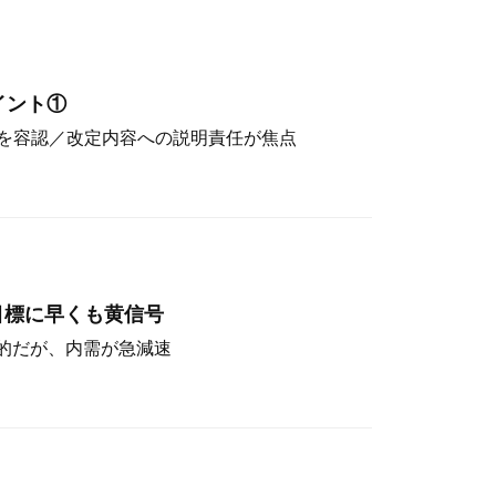
イント①
を容認／改定内容への説明責任が焦点
目標に早くも黄信号
定的だが、内需が急減速