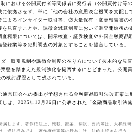
規制における公開買付者等関係者に発行者（公開買付け等
載に依拠させず、単に「他の会社の意思決定機関を支配し
者によるインサイダー取引等、②大量保有・変更報告書の
等を見直すことや、課徴金減算制度において調査開始後の
調査権限については、開示検査・証券検査や外国金融商品
無登録業等を犯則調査の対象とすることを提言している。
イダー取引規制や課徴金制度の在り方について抜本的な見
の実態を踏まえた規制強化を提言するにとどまった。公開
後の検討課題として残されている。
年の通常国会への提出が予想される金融商品取引法改正案
しは、2025年12月26日に公表された「金融商品取引
帰属します。著作権法上、転載、翻案、翻訳、要約等は、大和総研
は、違法行為です。著作権侵害等の行為には、法的手続きを行うこ