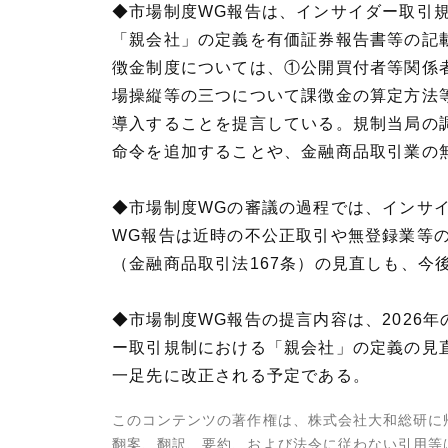
◆市場制度WG報告は、インサイダー取引
「親会社」の定義を有価証券報告書等の記
徴金制度については、①公開買付者等関係
場操縦等の三つについて課徴金の算定方法
導入することを提言している。規制当局の
命令を追加することや、金融商品取引業の
◆市場制度WGの審議の過程では、インサ
WG報告は近時の不公正取引や無登録業等
（金融商品取引法167条）の見直しも、今
◆市場制度WG報告の提言内容は、2026
ー取引規制における「親会社」の定義の見直
一足先に改正される予定である。
このコンテンツの著作権は、株式会社大和総研に
翻案、翻訳、要約、および法令に従わない引用等