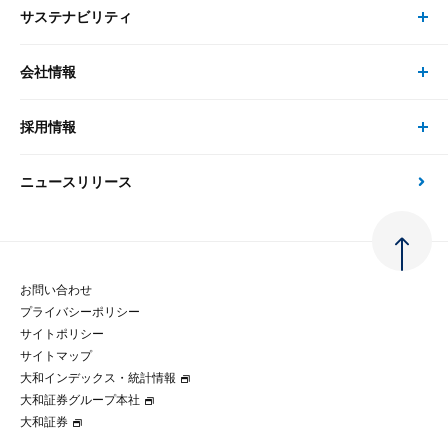
サステナビリティ
セミナー トップ
書籍
コンサルタント
経済分析
事例紹介
会社情報
サステナビリティの取り組み
現在受付中のセミナー・イベント
刊行物
金融資本市場分析
大和総研の強み
採用情報
会社情報 トップ
次世代社会への貢献
大和スペシャリストレポート（動画配信）
雑誌掲載・新聞寄稿
政策分析
ニュースリリース
先端テクノロジーに基づく新たな価値の創出
採用情報 トップ
会社概要・役員一覧
環境指針
法律・制度
大和総研の品質向上への取り組み
新卒採用
ご挨拶
人権方針
お問い合わせ
金融経済教育等
プライバシーポリシー
経験者採用
大和総研の歩み
マルチステークホルダー方針
サイトポリシー
サイトマップ
テクノロジーレポート
大和インデックス・統計情報
グループ会社
パートナーシップ構築宣言
大和証券グループ本社
大和証券
コラム