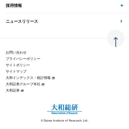
金融資本市場分析
大和総研の強み
採用情報
会社情報 トップ
次世代社会への貢献
大和スペシャリストレポート（動画配信）
雑誌掲載・新聞寄稿
政策分析
ニュースリリース
先端テクノロジーに基づく新たな価値の創出
採用情報 トップ
会社概要・役員一覧
環境指針
法律・制度
大和総研の品質向上への取り組み
新卒採用
ご挨拶
人権方針
お問い合わせ
金融経済教育等
プライバシーポリシー
経験者採用
大和総研の歩み
マルチステークホルダー方針
サイトポリシー
サイトマップ
テクノロジーレポート
大和インデックス・統計情報
グループ会社
パートナーシップ構築宣言
大和証券グループ本社
大和証券
コラム
拠点のご案内
大和インデックス・統計情報
© Daiwa Institute of Research Ltd.