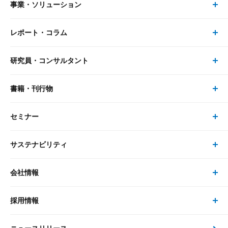
事業・ソリューション
レポート・コラム
事業・ソリューション トップ
研究員・コンサルタント
レポート・コラム トップ
リサーチ
書籍・刊行物
研究員・コンサルタント トップ
最新のレポート・コラム
コンサルティング
セミナー
書籍・刊行物 トップ
研究員
ピックアップ
システム
サステナビリティ
セミナー トップ
書籍
コンサルタント
経済分析
事例紹介
会社情報
サステナビリティの取り組み
現在受付中のセミナー・イベント
刊行物
金融資本市場分析
大和総研の強み
採用情報
会社情報 トップ
次世代社会への貢献
大和スペシャリストレポート（動画配信）
雑誌掲載・新聞寄稿
政策分析