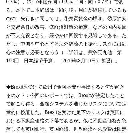
0.7％）、2017年度が同＋0.9％（同：同＋0.7％）であ
る。足下で日本経済は「踊り場」局面が継続しているも
のの、先行きに関しては、①実質賃金の増加、②原油安
と交易条件の改善、③経済対策の策定、などの国内要因
が下支え役となり、緩やかに回復する見通しである。た
だし、中国を中心とする海外経済の下振れリスクには細
心の注意が必要となろう（→詳細は、熊谷亮丸他「第
190回 日本経済予測」（2016年8月19日）参照）。
◆
Brexitを受けて欧州で金融不安が再燃すると何が起き
るのか？
：今回のレポートでは、Brexitが決定したこと
で起こり得る、金融システムを通じたリスクについて定
量的に検証した。Brexitを受けた足下のリスクは英国に
おける不動産価格の下落であるが、仮に不動産価格が急
落しても英国銀行、英国経済、世界経済への影響は限定