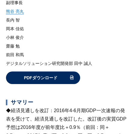
副理事長
熊谷 亮丸
長内 智
岡本 佳佑
小林 俊介
齋藤 勉
前田 和馬
デジタルソリューション研究開発部 田中 誠人
PDFダウンロード
サマリー
◆
経済見通しを改訂
：2016年4-6月期GDP一次速報の発
表を受けて、経済見通しを改訂した。改訂後の実質GDP
予想は2016年度が前年度比＋0.9％（前回：同＋