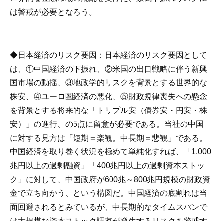
は警戒が必要となろう。
◆
日本経済のリスク要因
：日本経済のリスク要因として
は、①中国経済の下振れ、②米国の出口戦略に伴う新興
国市場の動揺、③地政学的リスクを背景とする世界的な
株安、④ユーロ圏経済の悪化、⑤財政規律喪失への懸念
を背景とする将来的な「トリプル安（債券安・円安・株
安）」の進行、の5点に留意が必要である。当社の中国
に対する見方は「短期＝楽観。中長期＝悲観」である。
中国経済を取り巻く状況を極めて単純化すれば、「1,000
兆円以上の過剰融資」「400兆円以上の過剰資本ストッ
ク」に対して、中国政府が600兆～800兆円規模の財政資
金で立ち向かう、という構図だ。中国経済の底割れは当
面回避されるとみているが、中長期的なタイムスパンで
は大規模な資本ストック調整が発生するリスクを警戒す