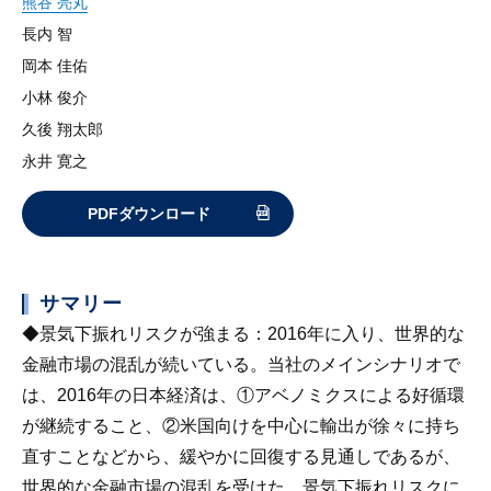
熊谷 亮丸
長内 智
岡本 佳佑
小林 俊介
久後 翔太郎
永井 寛之
PDFダウンロード
サマリー
◆
景気下振れリスクが強まる
：2016年に入り、世界的な
金融市場の混乱が続いている。当社のメインシナリオで
は、2016年の日本経済は、①アベノミクスによる好循環
が継続すること、②米国向けを中心に輸出が徐々に持ち
直すことなどから、緩やかに回復する見通しであるが、
世界的な金融市場の混乱を受けた、景気下振れリスクに