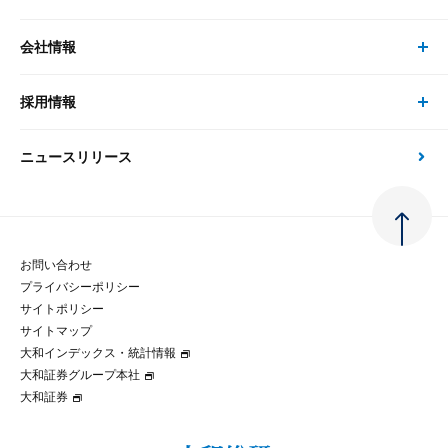
書籍
コンサルタント
経済分析
事例紹介
会社情報
サステナビリティの取り組み
現在受付中のセミナー・イベント
刊行物
金融資本市場分析
大和総研の強み
採用情報
会社情報 トップ
次世代社会への貢献
大和スペシャリストレポート（動画配信）
雑誌掲載・新聞寄稿
政策分析
ニュースリリース
先端テクノロジーに基づく新たな価値の創出
採用情報 トップ
会社概要・役員一覧
環境指針
法律・制度
大和総研の品質向上への取り組み
新卒採用
ご挨拶
人権方針
お問い合わせ
金融経済教育等
プライバシーポリシー
経験者採用
大和総研の歩み
マルチステークホルダー方針
サイトポリシー
サイトマップ
テクノロジーレポート
大和インデックス・統計情報
グループ会社
パートナーシップ構築宣言
大和証券グループ本社
大和証券
コラム
拠点のご案内