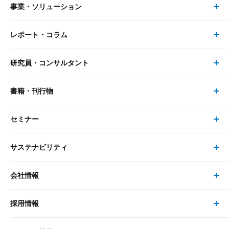
事業・ソリューション
レポート・コラム
事業・ソリューション トップ
研究員・コンサルタント
レポート・コラム トップ
リサーチ
書籍・刊行物
研究員・コンサルタント トップ
最新のレポート・コラム
コンサルティング
セミナー
書籍・刊行物 トップ
研究員
ピックアップ
システム
サステナビリティ
セミナー トップ
書籍
コンサルタント
経済分析
事例紹介
会社情報
サステナビリティの取り組み
現在受付中のセミナー・イベント
刊行物
金融資本市場分析
大和総研の強み
採用情報
会社情報 トップ
次世代社会への貢献
大和スペシャリストレポート（動画配信）
雑誌掲載・新聞寄稿
政策分析