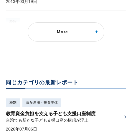
2013年03月19日
税制
More
平成25年度税制改正大綱（証券・金融関連）
速報版 日本版ISA 拡充、教育資金贈与非課税、公社債税制抜本改革
2013年01月25日
同じカテゴリの最新レポート
税制
資産運用・投資主体
教育資金負担を支える子ども支援口座制度
台湾でも新たな子ども支援口座の構想が浮上
2026年07月06日