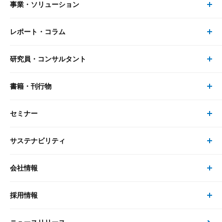
事業・ソリューション
レポート・コラム
事業・ソリューション トップ
研究員・コンサルタント
レポート・コラム トップ
リサーチ
書籍・刊行物
研究員・コンサルタント トップ
最新のレポート・コラム
コンサルティング
セミナー
書籍・刊行物 トップ
研究員
ピックアップ
システム
サステナビリティ
セミナー トップ
書籍
コンサルタント
経済分析
事例紹介
会社情報
サステナビリティの取り組み
現在受付中のセミナー・イベント
刊行物
金融資本市場分析
大和総研の強み
採用情報
会社情報 トップ
次世代社会への貢献
大和スペシャリストレポート（動画配信）
雑誌掲載・新聞寄稿
政策分析