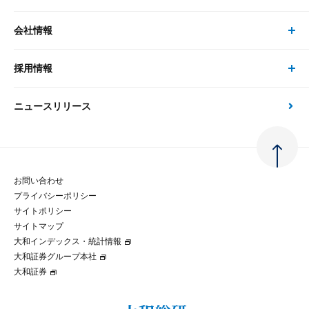
書籍
コンサルタント
経済分析
事例紹介
会社情報
サステナビリティの取り組み
現在受付中のセミナー・イベント
刊行物
金融資本市場分析
大和総研の強み
採用情報
会社情報 トップ
次世代社会への貢献
大和スペシャリストレポート（動画配信）
雑誌掲載・新聞寄稿
政策分析
ニュースリリース
先端テクノロジーに基づく新たな価値の創出
採用情報 トップ
会社概要・役員一覧
環境指針
法律・制度
大和総研の品質向上への取り組み
新卒採用
ご挨拶
人権方針
お問い合わせ
金融経済教育等
プライバシーポリシー
経験者採用
大和総研の歩み
マルチステークホルダー方針
サイトポリシー
サイトマップ
テクノロジーレポート
大和インデックス・統計情報
グループ会社
パートナーシップ構築宣言
大和証券グループ本社
大和証券
コラム
拠点のご案内