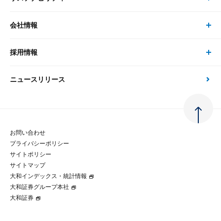
書籍
コンサルタント
経済分析
事例紹介
会社情報
サステナビリティの取り組み
現在受付中のセミナー・イベント
刊行物
金融資本市場分析
大和総研の強み
採用情報
会社情報 トップ
次世代社会への貢献
大和スペシャリストレポート（動画配信）
雑誌掲載・新聞寄稿
政策分析
ニュースリリース
先端テクノロジーに基づく新たな価値の創出
採用情報 トップ
会社概要・役員一覧
環境指針
法律・制度
大和総研の品質向上への取り組み
新卒採用
ご挨拶
人権方針
お問い合わせ
金融経済教育等
プライバシーポリシー
経験者採用
大和総研の歩み
マルチステークホルダー方針
サイトポリシー
サイトマップ
テクノロジーレポート
大和インデックス・統計情報
グループ会社
パートナーシップ構築宣言
大和証券グループ本社
大和証券
コラム
拠点のご案内