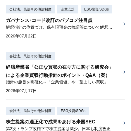
会社法、民法その他法制度
企業会計
ESG投資/SDGs
ガバナンス･コード改訂のパブコメ注目点
解釈指針の位置づけ、保有現預金の検証等について解釈を示す
2026年07月22日
会社法、民法その他法制度
経済産業省「公正な買収の在り方に関する研究会」
による企業買収行動指針のポイント・Q&A（案）
指針の趣旨を明確化～「企業価値」や「望ましい買収」とは？～
2026年07月17日
会社法、民法その他法制度
ESG投資/SDGs
株主提案の適正化で成果をあげる米国SEC
第2次トランプ政権下で株主提案は減少。日本も制度改正を検討中。