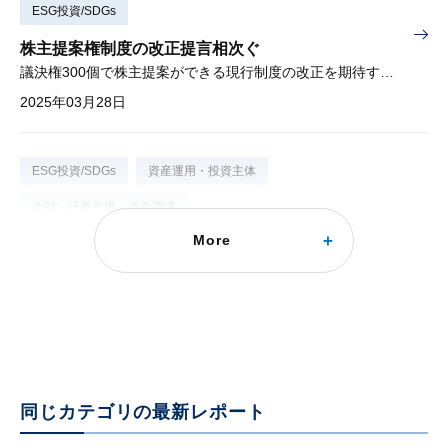
ESG投資/SDGs
株主提案権制度の改正提言相次ぐ
議決権300個で株主提案ができる現行制度の改正を期待する声
2025年03月28日
ESG投資/SDGs
資産運用・投資主体
金融・証券市場・資金調達
More
トランプ2.0で激変する米国ESG投資政策
年金制度におけるESG投資の禁止、ESG関連開示制度の撤廃など
2024年11月07日
同じカテゴリの最新レポート