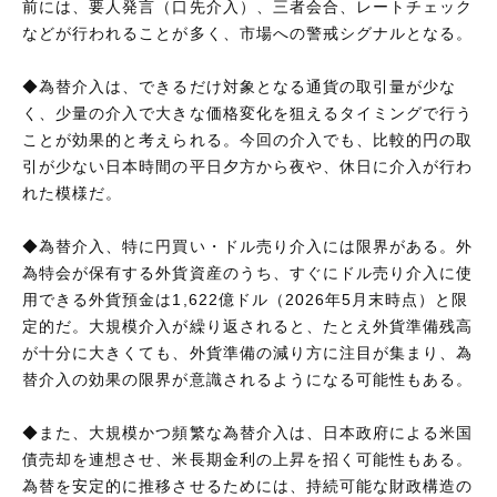
前には、要人発言（口先介入）、三者会合、レートチェック
などが行われることが多く、市場への警戒シグナルとなる。
◆為替介入は、できるだけ対象となる通貨の取引量が少な
く、少量の介入で大きな価格変化を狙えるタイミングで行う
ことが効果的と考えられる。今回の介入でも、比較的円の取
引が少ない日本時間の平日夕方から夜や、休日に介入が行わ
れた模様だ。
◆為替介入、特に円買い・ドル売り介入には限界がある。外
為特会が保有する外貨資産のうち、すぐにドル売り介入に使
用できる外貨預金は1,622億ドル（2026年5月末時点）と限
定的だ。大規模介入が繰り返されると、たとえ外貨準備残高
が十分に大きくても、外貨準備の減り方に注目が集まり、為
替介入の効果の限界が意識されるようになる可能性もある。
◆また、大規模かつ頻繁な為替介入は、日本政府による米国
債売却を連想させ、米長期金利の上昇を招く可能性もある。
為替を安定的に推移させるためには、持続可能な財政構造の