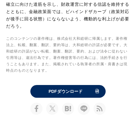
確立に向けた道筋を示し、財政運営に対する信認を維持する
とともに、金融政策面では、ビハインドザカーブ（政策対応
が後手に回る状態）にならないよう、機動的な利上げが必要
だろう。
このコンテンツの著作権は、株式会社大和総研に帰属します。著作権
法上、転載、翻案、翻訳、要約等は、大和総研の許諾が必要です。大
和総研の許諾がない転載、翻案、翻訳、要約、および法令に従わない
引用等は、違法行為です。著作権侵害等の行為には、法的手続きを行
うこともあります。また、掲載されている執筆者の所属・肩書きは現
時点のものとなります。
PDFダウンロード