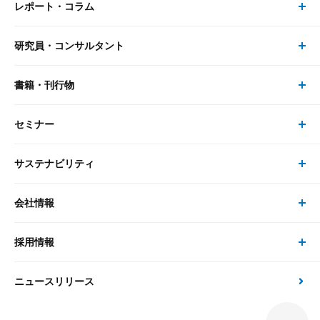
レポート・コラム
事業・ソリューション トップ
研究員・コンサルタント
レポート・コラム トップ
リサーチ
書籍・刊行物
研究員・コンサルタント トップ
最新のレポート・コラム
コンサルティング
セミナー
書籍・刊行物 トップ
研究員
ピックアップ
システム
サステナビリティ
セミナー トップ
書籍
コンサルタント
経済分析
事例紹介
会社情報
サステナビリティの取り組み
現在受付中のセミナー・イベント
刊行物
金融資本市場分析
大和総研の強み
採用情報
会社情報 トップ
次世代社会への貢献
大和スペシャリストレポート（動画配信）
雑誌掲載・新聞寄稿
政策分析
ニュースリリース
先端テクノロジーに基づく新たな価値の創出
採用情報 トップ
会社概要・役員一覧
環境指針