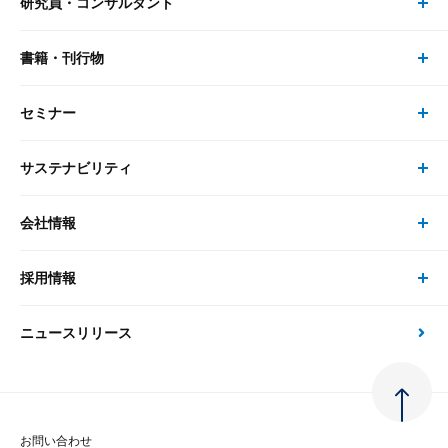
研究員・コンサルタント
レポート・コラム トップ
リサーチ
書籍・刊行物
研究員・コンサルタント トップ
最新のレポート・コラム
コンサルティング
セミナー
書籍・刊行物 トップ
研究員
ピックアップ
システム
サステナビリティ
セミナー トップ
書籍
コンサルタント
経済分析
事例紹介
会社情報
サステナビリティの取り組み
現在受付中のセミナー・イベント
刊行物
金融資本市場分析
大和総研の強み
採用情報
会社情報 トップ
次世代社会への貢献
大和スペシャリストレポート（動画配信）
雑誌掲載・新聞寄稿
政策分析
ニュースリリース
先端テクノロジーに基づく新たな価値の創出
採用情報 トップ
会社概要・役員一覧
環境指針
法律・制度
大和総研の品質向上への取り組み
新卒採用
ご挨拶
人権方針
お問い合わせ