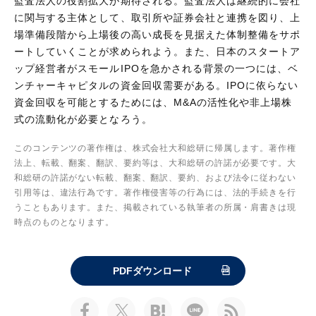
監査法人の役割拡大が期待される。監査法人は継続的に会社
に関与する主体として、取引所や証券会社と連携を図り、上
場準備段階から上場後の高い成長を見据えた体制整備をサポ
ートしていくことが求められよう。また、日本のスタートア
ップ経営者がスモールIPOを急かされる背景の一つには、ベ
ンチャーキャピタルの資金回収需要がある。IPOに依らない
資金回収を可能とするためには、M&Aの活性化や非上場株
式の流動化が必要となろう。
このコンテンツの著作権は、株式会社大和総研に帰属します。著作権
法上、転載、翻案、翻訳、要約等は、大和総研の許諾が必要です。大
和総研の許諾がない転載、翻案、翻訳、要約、および法令に従わない
引用等は、違法行為です。著作権侵害等の行為には、法的手続きを行
うこともあります。また、掲載されている執筆者の所属・肩書きは現
時点のものとなります。
PDFダウンロード