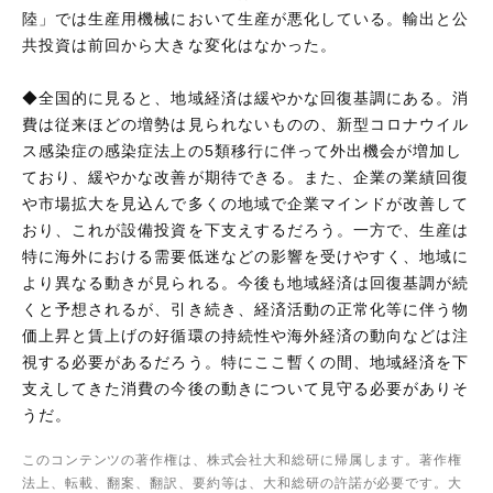
陸」では生産用機械において生産が悪化している。輸出と公
共投資は前回から大きな変化はなかった。
◆全国的に見ると、地域経済は緩やかな回復基調にある。消
費は従来ほどの増勢は見られないものの、新型コロナウイル
ス感染症の感染症法上の5類移行に伴って外出機会が増加し
ており、緩やかな改善が期待できる。また、企業の業績回復
や市場拡大を見込んで多くの地域で企業マインドが改善して
おり、これが設備投資を下支えするだろう。一方で、生産は
特に海外における需要低迷などの影響を受けやすく、地域に
より異なる動きが見られる。今後も地域経済は回復基調が続
くと予想されるが、引き続き、経済活動の正常化等に伴う物
価上昇と賃上げの好循環の持続性や海外経済の動向などは注
視する必要があるだろう。特にここ暫くの間、地域経済を下
支えしてきた消費の今後の動きについて見守る必要がありそ
うだ。
このコンテンツの著作権は、株式会社大和総研に帰属します。著作権
法上、転載、翻案、翻訳、要約等は、大和総研の許諾が必要です。大