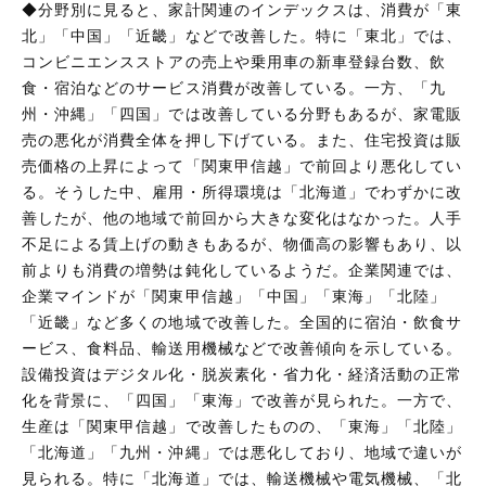
◆分野別に見ると、家計関連のインデックスは、消費が「東
北」「中国」「近畿」などで改善した。特に「東北」では、
コンビニエンスストアの売上や乗用車の新車登録台数、飲
食・宿泊などのサービス消費が改善している。一方、「九
州・沖縄」「四国」では改善している分野もあるが、家電販
売の悪化が消費全体を押し下げている。また、住宅投資は販
売価格の上昇によって「関東甲信越」で前回より悪化してい
る。そうした中、雇用・所得環境は「北海道」でわずかに改
善したが、他の地域で前回から大きな変化はなかった。人手
不足による賃上げの動きもあるが、物価高の影響もあり、以
前よりも消費の増勢は鈍化しているようだ。企業関連では、
企業マインドが「関東甲信越」「中国」「東海」「北陸」
「近畿」など多くの地域で改善した。全国的に宿泊・飲食サ
ービス、食料品、輸送用機械などで改善傾向を示している。
設備投資はデジタル化・脱炭素化・省力化・経済活動の正常
化を背景に、「四国」「東海」で改善が見られた。一方で、
生産は「関東甲信越」で改善したものの、「東海」「北陸」
「北海道」「九州・沖縄」では悪化しており、地域で違いが
見られる。特に「北海道」では、輸送機械や電気機械、「北