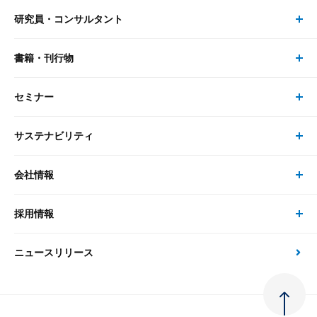
研究員・コンサルタント
レポート・コラム トップ
リサーチ
書籍・刊行物
研究員・コンサルタント トップ
最新のレポート・コラム
コンサルティング
セミナー
書籍・刊行物 トップ
研究員
ピックアップ
システム
サステナビリティ
セミナー トップ
書籍
コンサルタント
経済分析
事例紹介
会社情報
サステナビリティの取り組み
現在受付中のセミナー・イベント
刊行物
金融資本市場分析
大和総研の強み
採用情報
会社情報 トップ
次世代社会への貢献
大和スペシャリストレポート（動画配信）
雑誌掲載・新聞寄稿
政策分析
ニュースリリース
先端テクノロジーに基づく新たな価値の創出
採用情報 トップ
会社概要・役員一覧
環境指針
法律・制度
大和総研の品質向上への取り組み
新卒採用
ご挨拶
人権方針