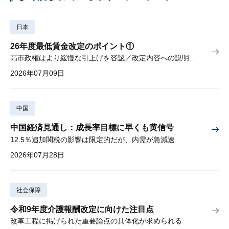
日本
26年度最低賃金改定のポイント①
高市政権はより緩慢な引上げを容認／改定内容への説明責任が焦点
2026年07月09日
中国
中国経済見通し：成長率目標に早くも黄信号
12.5％追加関税の影響は限定的だが、内需が急減速
2026年07月28日
社会保障
令和9年度介護報酬改定に向けた注目点
改革工程に掲げられた重要論点の具体化が求められる