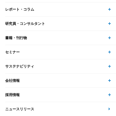
レポート・コラム
事業・ソリューション トップ
研究員・コンサルタント
レポート・コラム トップ
リサーチ
書籍・刊行物
研究員・コンサルタント トップ
最新のレポート・コラム
コンサルティング
セミナー
書籍・刊行物 トップ
研究員
ピックアップ
システム
サステナビリティ
セミナー トップ
書籍
コンサルタント
経済分析
事例紹介
会社情報
サステナビリティの取り組み
現在受付中のセミナー・イベント
刊行物
金融資本市場分析
大和総研の強み
採用情報
会社情報 トップ
次世代社会への貢献
大和スペシャリストレポート（動画配信）
雑誌掲載・新聞寄稿
政策分析
ニュースリリース
先端テクノロジーに基づく新たな価値の創出
採用情報 トップ
会社概要・役員一覧
環境指針