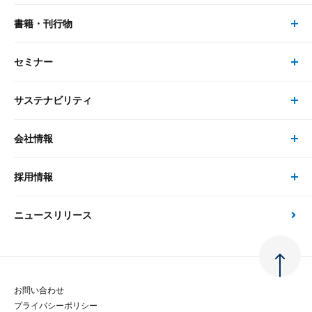
書籍・刊行物
研究員・コンサルタント トップ
最新のレポート・コラム
コンサルティング
セミナー
書籍・刊行物 トップ
研究員
ピックアップ
システム
サステナビリティ
セミナー トップ
書籍
コンサルタント
経済分析
事例紹介
会社情報
サステナビリティの取り組み
現在受付中のセミナー・イベント
刊行物
金融資本市場分析
大和総研の強み
採用情報
会社情報 トップ
次世代社会への貢献
大和スペシャリストレポート（動画配信）
雑誌掲載・新聞寄稿
政策分析
ニュースリリース
先端テクノロジーに基づく新たな価値の創出
採用情報 トップ
会社概要・役員一覧
環境指針
法律・制度
大和総研の品質向上への取り組み
新卒採用
ご挨拶
人権方針
お問い合わせ
金融経済教育等
プライバシーポリシー
経験者採用