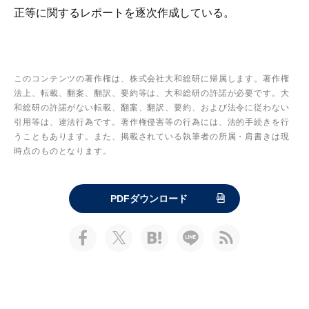
正等に関するレポートを逐次作成している。
このコンテンツの著作権は、株式会社大和総研に帰属します。著作権
法上、転載、翻案、翻訳、要約等は、大和総研の許諾が必要です。大
和総研の許諾がない転載、翻案、翻訳、要約、および法令に従わない
引用等は、違法行為です。著作権侵害等の行為には、法的手続きを行
うこともあります。また、掲載されている執筆者の所属・肩書きは現
時点のものとなります。
PDFダウンロード