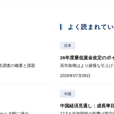
よく読まれて
日本
26年度最低賃金改定のポ
株主調査の概要と課題
高市政権はより緩慢な引上げ
2026年07月09日
中国
中国経済見通し：成長率
から大幅に減少
12.5％追加関税の影響は限