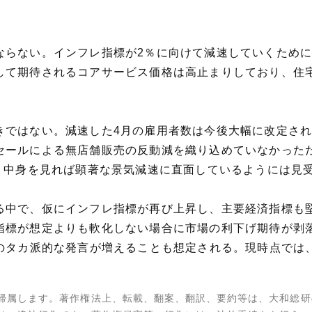
ならない。インフレ指標が2％に向けて減速していくため
して期待されるコアサービス価格は高止まりしており、住
きではない。減速した4月の雇用者数は今後大幅に改定さ
セールによる無店舗販売の反動減を織り込めていなかっただ
も、中身を見れば顕著な景気減速に直面しているようには見
る中で、仮にインフレ指標が再び上昇し、主要経済指標も
指標が想定よりも軟化しない場合に市場の利下げ期待が剥
者のタカ派的な発言が増えることも想定される。現時点では
帰属します。著作権法上、転載、翻案、翻訳、要約等は、大和総研