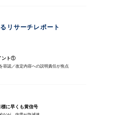
いるリサーチレポート
イント①
を容認／改定内容への説明責任が焦点
目標に早くも黄信号
定的だが、内需が急減速