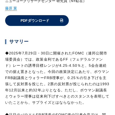
ニューヨークリサーチセンター 研究員（NY駐在）
藤原 翼
PDFダウンロード
サマリー
◆2025年7月29日・30日に開催されたFOMC（連邦公開市
場委員会）では、政策金利であるFF（フェデラルファン
ド）レートの誘導目標レンジが4.25-4.50％と、5会合連続
での据え置きとなった。今回の政策決定にあたり、ボウマン
FRB副議長とウォラーFRB理事が、0.25％の引き下げを主
張して反対票を投じた。2票の反対票が投じられたのは1993
年12月以来と約32年ぶりとなる。ただし、ボウマン副議長
とウォラー理事は従来利下げすべきとのスタンスを表明して
いたことから、サプライズとはならなかった。
◆注目のパウエルFRB議長のFOMC後の記者会見では、関