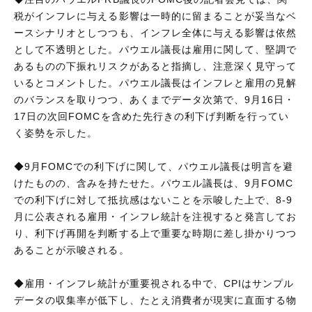
税がインフレに与える影響は一時的に留まることが妥当なベ
ースシナリオとしつつも、インフレ全体に与える影響は依然
として不透明とした。パウエル議長は雇用に関して、堅調で
あるものの下振れリスクがあると指摘し、注意深く見守って
いるとコメントした。パウエル議長はインフレと雇用の見解
のバランスを取りつつ、あくまでデータ次第で、9月16日・
17日の次回FOMCを含めた先行きの利下げ判断を行ってい
く姿勢を示した。
◆9月FOMCでの利下げに関して、パウエル議長は明言を避
けたものの、含みを持たせた。パウエル議長は、9月FOMC
での利下げに対して抵抗感はないことを示唆した上で、8-9
月に公表される雇用・インフレ統計を注視すると発言してお
り、利下げ再開を判断する上で重要な時期に差し掛かりつつ
あることが示唆される。
◆雇用・インフレ統計が重要視される中で、CPIはサンプル
データの収集率が低下し、たとえ消費者が現実に直面する物