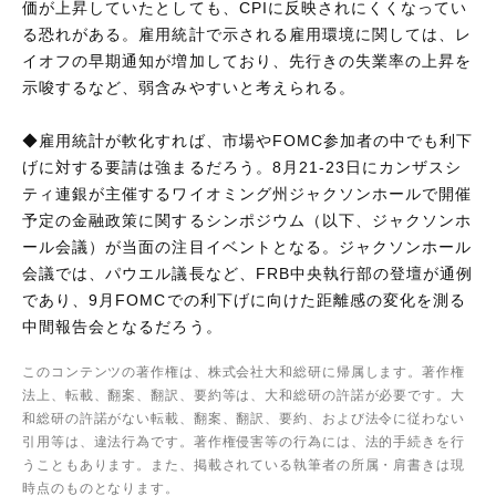
価が上昇していたとしても、CPIに反映されにくくなってい
る恐れがある。雇用統計で示される雇用環境に関しては、レ
イオフの早期通知が増加しており、先行きの失業率の上昇を
示唆するなど、弱含みやすいと考えられる。
◆雇用統計が軟化すれば、市場やFOMC参加者の中でも利下
げに対する要請は強まるだろう。8月21-23日にカンザスシ
ティ連銀が主催するワイオミング州ジャクソンホールで開催
予定の金融政策に関するシンポジウム（以下、ジャクソンホ
ール会議）が当面の注目イベントとなる。ジャクソンホール
会議では、パウエル議長など、FRB中央執行部の登壇が通例
であり、9月FOMCでの利下げに向けた距離感の変化を測る
中間報告会となるだろう。
このコンテンツの著作権は、株式会社大和総研に帰属します。著作権
法上、転載、翻案、翻訳、要約等は、大和総研の許諾が必要です。大
和総研の許諾がない転載、翻案、翻訳、要約、および法令に従わない
引用等は、違法行為です。著作権侵害等の行為には、法的手続きを行
うこともあります。また、掲載されている執筆者の所属・肩書きは現
時点のものとなります。