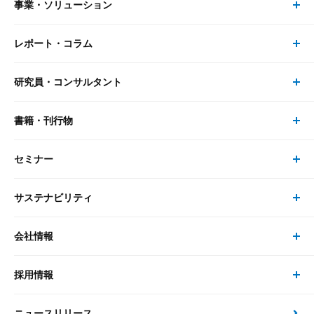
事業・ソリューション
レポート・コラム
事業・ソリューション トップ
研究員・コンサルタント
レポート・コラム トップ
リサーチ
書籍・刊行物
研究員・コンサルタント トップ
最新のレポート・コラム
コンサルティング
セミナー
書籍・刊行物 トップ
研究員
ピックアップ
システム
サステナビリティ
セミナー トップ
書籍
コンサルタント
経済分析
事例紹介
会社情報
サステナビリティの取り組み
現在受付中のセミナー・イベント
刊行物
金融資本市場分析
大和総研の強み
採用情報
会社情報 トップ
次世代社会への貢献
大和スペシャリストレポート（動画配信）
雑誌掲載・新聞寄稿
政策分析
ニュースリリース