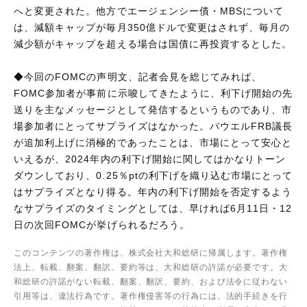
へと変更された。他方でエージェンシー債・MBSについて
は、減額キャップが毎月350億ドルで変更はされず、毎月の
減少額がキャップを超える場合は国債に再投資するとした。
◆今回のFOMCの声明文、記者会見を総じてみれば、
FOMC参加者が事前に示唆してきたように、利下げ開始の先
送りを主なメッセージとして発信するというものであり、市
場参加者にとってサプライズはなかった。パウエルFRB議長
が追加利上げに消極的であったことは、市場にとって安心と
いえるが、2024年内の利下げ開始に関してはかなりトーン
ダウンしており、0.25％ptの利下げを織り込む市場にとって
はサプライズとなり得る。年内の利下げ開始を否定するよう
なサプライズのタイミングとしては、早ければ6月11日・12
日の次回FOMCが挙げられるだろう。
このコンテンツの著作権は、株式会社大和総研に帰属します。著作権
法上、転載、翻案、翻訳、要約等は、大和総研の許諾が必要です。大
和総研の許諾がない転載、翻案、翻訳、要約、および法令に従わない
引用等は、違法行為です。著作権侵害等の行為には、法的手続きを行