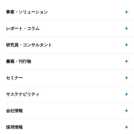
事業・ソリューション
レポート・コラム
事業・ソリューション トップ
研究員・コンサルタント
レポート・コラム トップ
リサーチ
書籍・刊行物
研究員・コンサルタント トップ
最新のレポート・コラム
コンサルティング
セミナー
書籍・刊行物 トップ
研究員
ピックアップ
システム
サステナビリティ
セミナー トップ
書籍
コンサルタント
経済分析
事例紹介
会社情報
サステナビリティの取り組み
現在受付中のセミナー・イベント
刊行物
金融資本市場分析
大和総研の強み
採用情報
会社情報 トップ
次世代社会への貢献
大和スペシャリストレポート（動画配信）