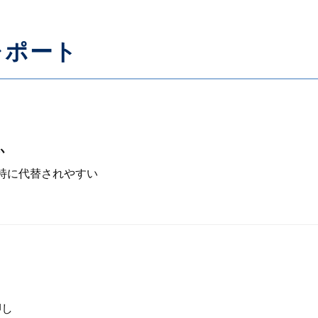
レポート
か
が特に代替されやすい
押し