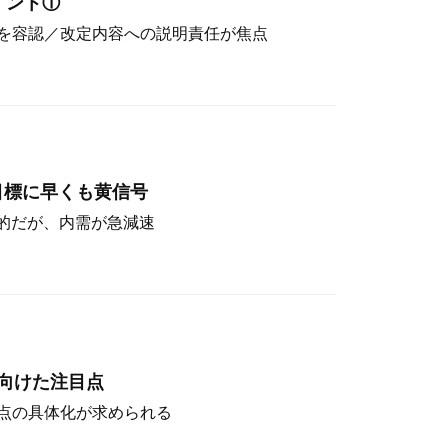
イント①
を容認／改定内容への説明責任が焦点
目標に早くも黄信号
定的だが、内需が急減速
向けた注目点
点の具体化が求められる