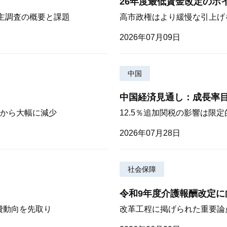
26年度最低賃金改定のポ
株主調査の概要と課題
高市政権はより緩慢な引上げ
2026年07月09日
中国
中国経済見通し：成長率
から大幅に減少
12.5％追加関税の影響は限
2026年07月28日
社会保障
令和9年度介護報酬改定に
費動向を先取り
改革工程に掲げられた重要論