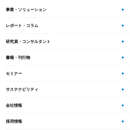
事業・ソリューション
レポート・コラム
事業・ソリューション トップ
研究員・コンサルタント
レポート・コラム トップ
リサーチ
書籍・刊行物
研究員・コンサルタント トップ
最新のレポート・コラム
コンサルティング
セミナー
書籍・刊行物 トップ
研究員
ピックアップ
システム
サステナビリティ
セミナー トップ
書籍
コンサルタント
経済分析
事例紹介
会社情報
サステナビリティの取り組み
現在受付中のセミナー・イベント
刊行物
金融資本市場分析
大和総研の強み
採用情報
会社情報 トップ
次世代社会への貢献
大和スペシャリストレポート（動画配信）
雑誌掲載・新聞寄稿