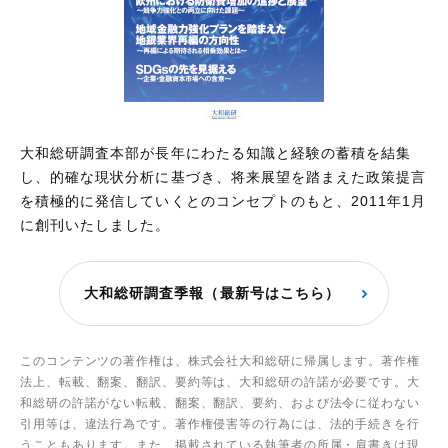
大和総研調査本部が長年にわたる知識と経験の蓄積を結集
し、的確な現状分析に基づき、将来展望を踏まえた政策提言
を積極的に発信していくとのコンセプトのもと、2011年1月
に創刊いたしました。
大和総研調査季報（最新号はこちら）
このコンテンツの著作権は、株式会社大和総研に帰属します。著作権
法上、転載、翻案、翻訳、要約等は、大和総研の許諾が必要です。大
和総研の許諾がない転載、翻案、翻訳、要約、および法令に従わない
引用等は、違法行為です。著作権侵害等の行為には、法的手続きを行
うこともあります。また、掲載されている執筆者の所属・肩書きは現