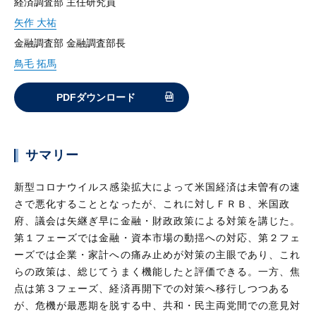
経済調査部 主任研究員
矢作 大祐
金融調査部 金融調査部長
鳥毛 拓馬
PDFダウンロード
サマリー
新型コロナウイルス感染拡大によって米国経済は未曽有の速
さで悪化することとなったが、これに対しＦＲＢ、米国政
府、議会は矢継ぎ早に金融・財政政策による対策を講じた。
第１フェーズでは金融・資本市場の動揺への対応、第２フェ
ーズでは企業・家計への痛み止めが対策の主眼であり、これ
らの政策は、総じてうまく機能したと評価できる。一方、焦
点は第３フェーズ、経済再開下での対策へ移行しつつある
が、危機が最悪期を脱する中、共和・民主両党間での意見対