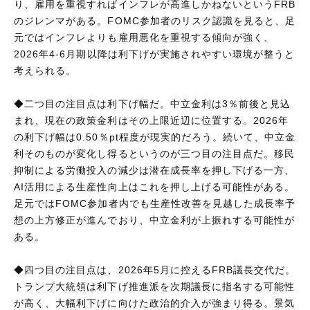
り、雇用を重視すればインフレが高進しかねないというFRB
のジレンマがある。FOMC参加者のリスク認識を見ると、足
元ではインフレよりも雇用悪化を重視する傾向が強く、
2026年4-6月期以降は利下げが実施されやすい環境が整うと
考えられる。
◆二つ目の注目点は利下げ幅だ。中立金利は3％前後と見込
まれ、現在の政策金利はその上限近辺に位置する。2026年
の利下げ幅は0.50％pt程度が現実的だろう。続いて、中立金
利そのものが変化し得るというのが三つ目の注目点だ。移民
抑制による労働投入の減少は潜在成長率を押し下げる一方、
AI活用による生産性向上はこれを押し上げる可能性がある。
足元ではFOMC参加者内でも生産性改善を見越した成長率予
想の上方修正が進んでおり、中立金利が上振れする可能性が
ある。
◆四つ目の注目点は、2026年5月に控えるFRB議長交代だ。
トランプ大統領は利下げ推進派を次期議長に指名する可能性
が高く、大幅利下げに向けた政治的介入が強まり得る。景気