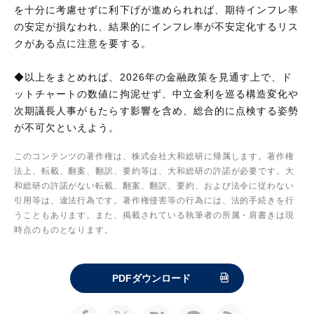
を十分に考慮せずに利下げが進められれば、期待インフレ率
の安定が損なわれ、結果的にインフレ率が不安定化するリス
クがある点に注意を要する。
◆以上をまとめれば、2026年の金融政策を見通す上で、ド
ットチャートの数値に拘泥せず、中立金利を巡る構造変化や
次期議長人事がもたらす影響を含め、総合的に点検する姿勢
が不可欠といえよう。
このコンテンツの著作権は、株式会社大和総研に帰属します。著作権
法上、転載、翻案、翻訳、要約等は、大和総研の許諾が必要です。大
和総研の許諾がない転載、翻案、翻訳、要約、および法令に従わない
引用等は、違法行為です。著作権侵害等の行為には、法的手続きを行
うこともあります。また、掲載されている執筆者の所属・肩書きは現
時点のものとなります。
PDFダウンロード