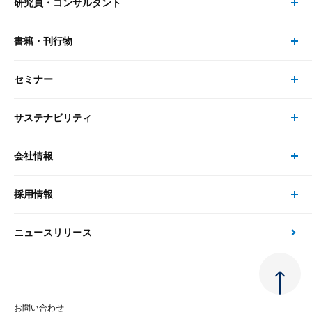
研究員・コンサルタント
レポート・コラム トップ
リサーチ
書籍・刊行物
研究員・コンサルタント トップ
最新のレポート・コラム
コンサルティング
セミナー
書籍・刊行物 トップ
研究員
ピックアップ
システム
サステナビリティ
セミナー トップ
書籍
コンサルタント
経済分析
事例紹介
会社情報
サステナビリティの取り組み
現在受付中のセミナー・イベント
刊行物
金融資本市場分析
大和総研の強み
採用情報
会社情報 トップ
次世代社会への貢献
大和スペシャリストレポート（動画配信）
雑誌掲載・新聞寄稿
政策分析
ニュースリリース
先端テクノロジーに基づく新たな価値の創出
採用情報 トップ
会社概要・役員一覧
環境指針
法律・制度
大和総研の品質向上への取り組み
新卒採用
ご挨拶
人権方針
お問い合わせ