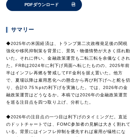
PDFダウンロード
サマリー
◆2025年の米国経済は、トランプ第二次政権発足後の関税
強化や移民抑制策を背景に、景気・物価情勢が大きく揺れ動
いた。それに伴い、金融政策運営も二転三転を余儀なくされ
た。FRBは2024年に利下げ局面へ転じたものの、2025年前
半はインフレ再燃を警戒してFF金利を据え置いた。他方
で、夏場以降は雇用悪化への懸念から再び利下げへと舵を切
り、合計0.75％ptの利下げを実施した。では、2026年の金
融政策運営はどうなるか。本稿では2026年の金融政策運営
を巡る注目点を四つ取り上げ、分析した。
◆2026年の注目点の一つ目は利下げのタイミングだ。直近
のドットチャートでは、FOMC参加者の見解は大きく割れて
いる。背景にはインフレ抑制を優先すれば雇用が犠牲にな