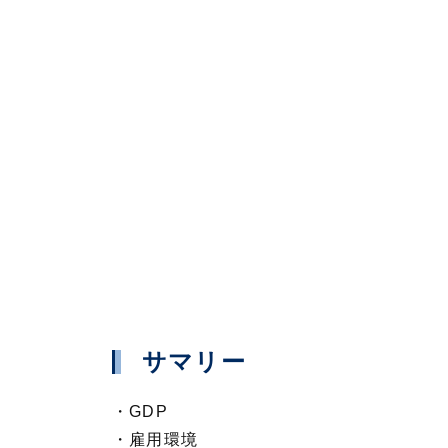
サマリー
・GDP
・雇用環境