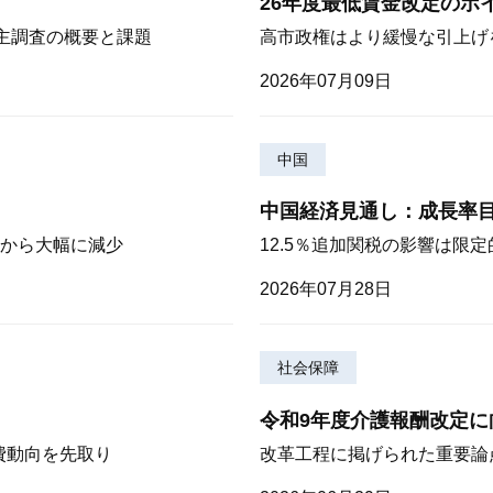
26年度最低賃金改定のポ
株主調査の概要と課題
高市政権はより緩慢な引上げ
2026年07月09日
中国
中国経済見通し：成長率
から大幅に減少
12.5％追加関税の影響は限
2026年07月28日
社会保障
令和9年度介護報酬改定に
費動向を先取り
改革工程に掲げられた重要論