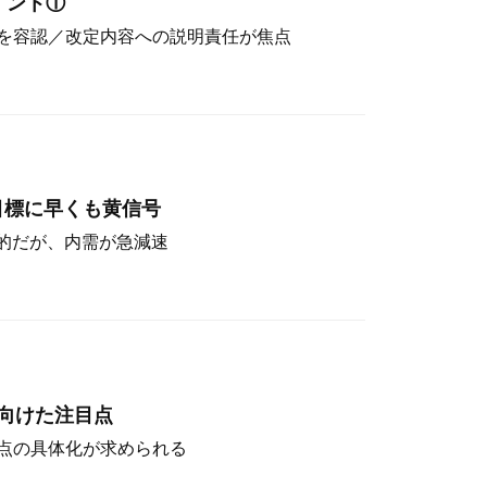
イント①
を容認／改定内容への説明責任が焦点
目標に早くも黄信号
定的だが、内需が急減速
向けた注目点
点の具体化が求められる