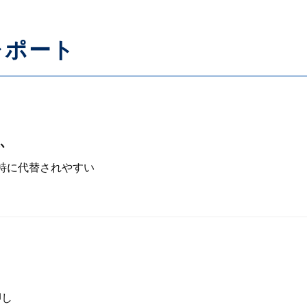
レポート
か
が特に代替されやすい
押し