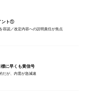
イント①
を容認／改定内容への説明責任が焦点
目標に早くも黄信号
定的だが、内需が急減速