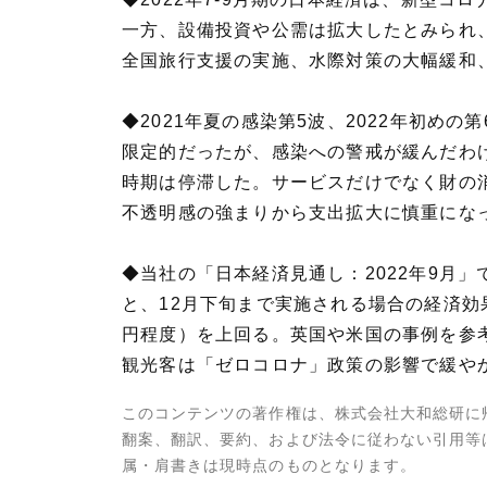
一方、設備投資や公需は拡大したとみられ、7
全国旅行支援の実施、水際対策の大幅緩和、
◆2021年夏の感染第5波、2022年初
限定的だったが、感染への警戒が緩んだわ
時期は停滞した。サービスだけでなく財の
不透明感の強まりから支出拡大に慎重にな
◆当社の「日本経済見通し：2022年9月
と、12月下旬まで実施される場合の経済効果は
円程度）を上回る。英国や米国の事例を参考
観光客は「ゼロコロナ」政策の影響で緩や
このコンテンツの著作権は、株式会社大和総研に
翻案、翻訳、要約、および法令に従わない引用等
属・肩書きは現時点のものとなります。