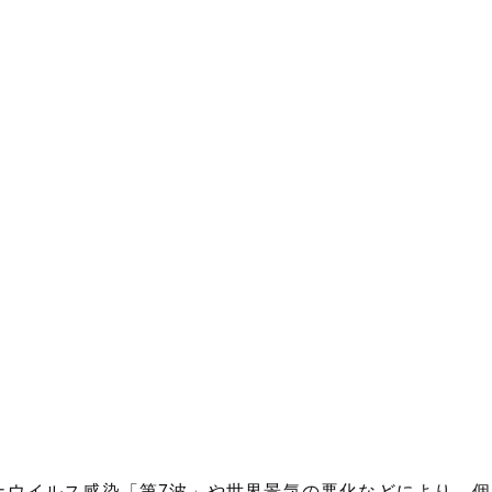
コロナウイルス感染「第7波」や世界景気の悪化などにより、