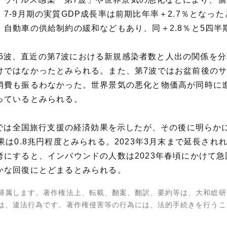
-9月期の実質GDP成長率は前期比年率＋2.7％となった
自動車の供給制約の緩和などもあり、同＋2.8％と5四半
めの第6波、直近の第7波における新規感染者数と人出の関係
けではなかったとみられる。また、第7波ではお盆前後の
消費も振るわなかった。世界景気の悪化と物価高が同時に
っているとみられる。
」では全国旅行支援の経済効果を示したが、その後に明らか
0.8兆円程度とみられる。2023年3月末まで延長されれば1
にすると、インバウンドの人数は2023年春頃にかけて
かな回復にとどまるとみられる。
帰属します。著作権法上、転載、翻案、翻訳、要約等は、大和総研
は、違法行為です。著作権侵害等の行為には、法的手続きを行うこ