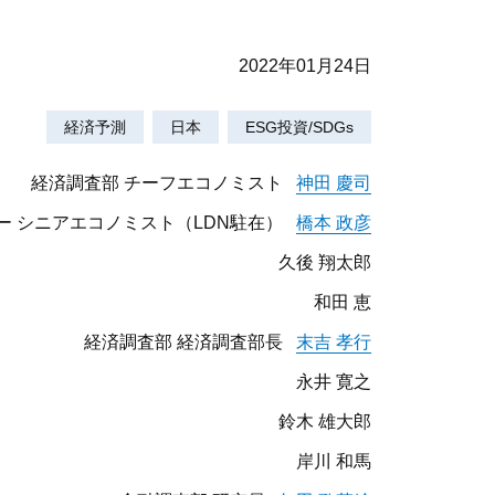
2022年01月24日
経済予測
日本
ESG投資/SDGs
経済調査部 チーフエコノミスト
神田 慶司
ー シニアエコノミスト（LDN駐在）
橋本 政彦
久後 翔太郎
和田 恵
経済調査部 経済調査部長
末吉 孝行
永井 寛之
鈴木 雄大郎
岸川 和馬