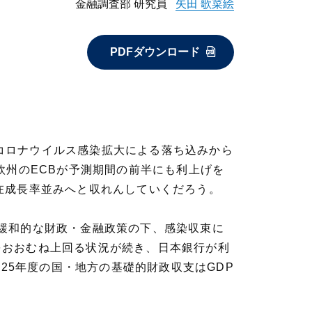
金融調査部 研究員
矢田 歌菜絵
PDFダウンロード
型コロナウイルス感染拡大による落ち込みから
欧州のECBが予測期間の前半にも利上げを
在成長率並みへと収れんしていくだろう。
は、緩和的な財政・金融政策の下、感染収束に
％をおおむね上回る状況が続き、日本銀行が利
25年度の国・地方の基礎的財政収支はGDP