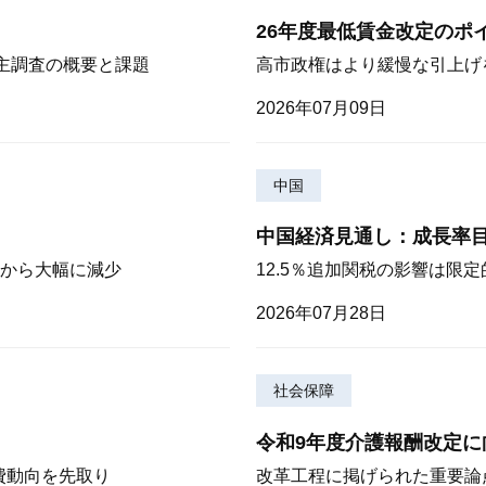
26年度最低賃金改定のポ
株主調査の概要と課題
高市政権はより緩慢な引上げ
2026年07月09日
中国
中国経済見通し：成長率
から大幅に減少
12.5％追加関税の影響は限
2026年07月28日
社会保障
令和9年度介護報酬改定に
費動向を先取り
改革工程に掲げられた重要論