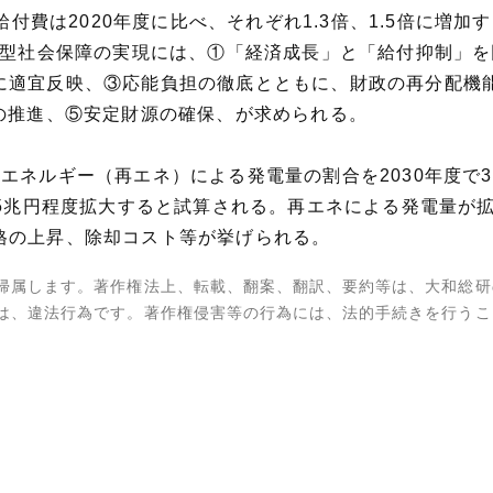
護給付費は2020年度に比べ、それぞれ1.3倍、1.5倍に
世代型社会保障の実現には、①「経済成長」と「給付抑制」
に適宜反映、③応能負担の徹底とともに、財政の再分配機
の推進、⑤安定財源の確保、が求められる。
エネルギー（再エネ）による発電量の割合を2030年度で3
.5兆円程度拡大すると試算される。再エネによる発電量が
格の上昇、除却コスト等が挙げられる。
帰属します。著作権法上、転載、翻案、翻訳、要約等は、大和総研
は、違法行為です。著作権侵害等の行為には、法的手続きを行うこ