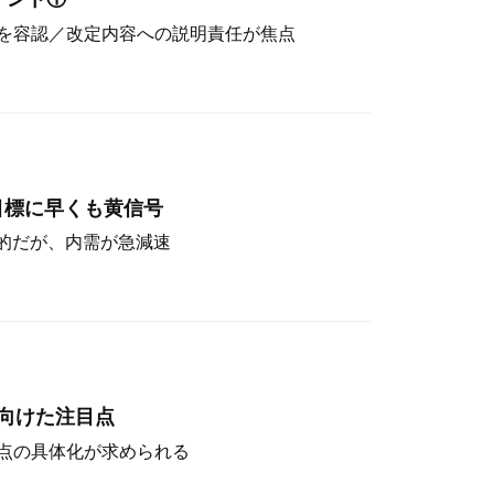
を容認／改定内容への説明責任が焦点
目標に早くも黄信号
定的だが、内需が急減速
向けた注目点
点の具体化が求められる