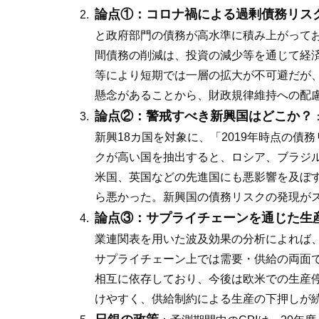
論点①：コロナ禍による過剰債務リス
と政府部門の債務が高水準に積み上がって
間債務の削減は、投資の減少等を通じて経
等により短期では一層の拡大が不可避だが
懸念があることから、財政規律維持への配
論点②：警戒すべき新興国はどこか？
新興18カ国を対象に、「2019年時点の
クが高い国を抽出すると、ロシア、ブラジ
米国、英国などの先進国にも悪影響を及ぼ
ら悪かった。新興国の債務リスクの発現が
論点③：サプライチェーンを通じた生
業連関表を用いた波及効果の分析によれば
サプライチェーン上では需要・供給の両面
相互に依存しており、今後は欧米での生産
けやすく、供給制約による生産の下押しが