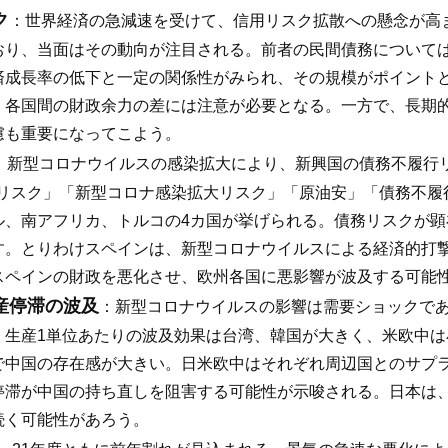
ク
：世界経済の急減速を受けて、信用リスク拡散への懸念が高
おり、当面はその動向が注目される。前者の民間債務について
済成長率の低下と一定の関係性がみられ、その規模がポイント
、各国間の財政余力の差には注意が必要となる。一方で、長期
慮も重要になってこよう。
：新型コロナウイルスの感染拡大により、新興国の債務不履行
債務リスク」「新型コロナ感染拡大リスク」「原油安」「債務不
ル、南アフリカ、トルコの4カ国が挙げられる。債務リスクが
す。とりわけスペインは、新型コロナウイルスによる経済的打
スペインの財政を悪化させ、欧州各国に悪影響が波及する可能
産停滞の波及
：新型コロナウイルスの影響は需要ショックで
、生産1単位あたりの波及効果は台湾、韓国が大きく、米欧中
で中国の存在感が大きい。日米欧中はそれぞれ周辺国とのサプ
停滞が中国の持ち直しを阻害する可能性が示唆される。日本は
続く可能性があろう。