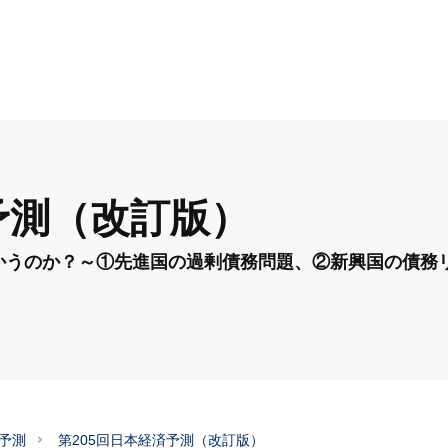
予測（改訂版）
かうのか？～①先進国の過剰債務問題、②新興国の債務
予測
第205回日本経済予測（改訂版）