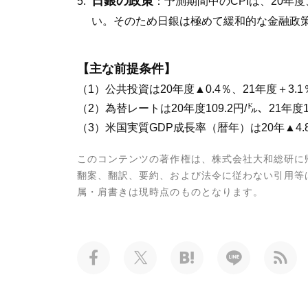
日銀の政策
：予測期間中のCPIは、20
い。そのため日銀は極めて緩和的な金融政
【主な前提条件】
（1）公共投資は20年度▲0.4％、21年度＋3.
（2）為替レートは20年度109.2円/㌦、21年度1
（3）米国実質GDP成長率（暦年）は20年▲4.8
このコンテンツの著作権は、株式会社大和総研に
翻案、翻訳、要約、および法令に従わない引用等
属・肩書きは現時点のものとなります。