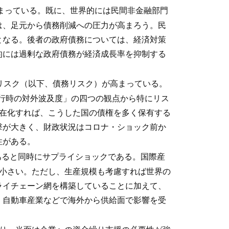
まっている。既に、世界的には民間非金融部門
は、足元から債務削減への圧力が高まろう。民
となる。後者の政府債務については、経済対策
的には過剰な政府債務が経済成長率を抑制する
リスク（以下、債務リスク）が高まっている。
履行時の対外波及度」の四つの観点から特にリス
顕在化すれば、こうした国の債権を多く保有する
撃が大きく、財政状況はコロナ・ショック前か
性がある。
あると同時にサプライショックである。国際産
は小さい。ただし、生産規模も考慮すれば世界の
ライチェーン網を構築していることに加えて、
、自動車産業などで海外から供給面で影響を受