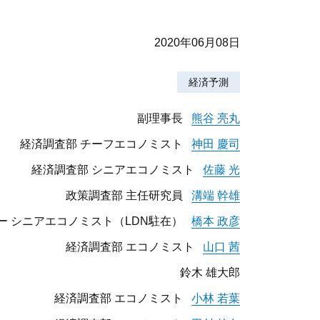
2020年06月08日
経済予測
副理事長
熊谷 亮丸
経済調査部 チーフエコノミスト
神田 慶司
経済調査部 シニアエコノミスト
佐藤 光
政策調査部 主任研究員
溝端 幹雄
ー シニアエコノミスト（LDN駐在）
橋本 政彦
経済調査部 エコノミスト
山口 茜
鈴木 雄大郎
経済調査部 エコノミスト
小林 若葉