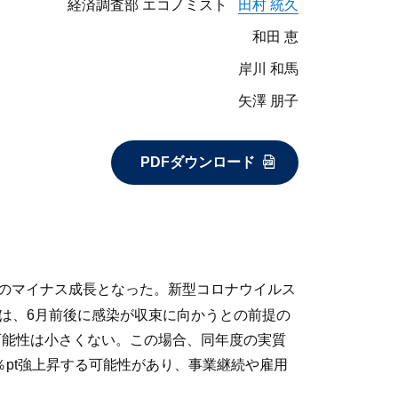
経済調査部 エコノミスト
田村 統久
和田 恵
岸川 和馬
矢澤 朋子
PDFダウンロード
連続のマイナス成長となった。新型コロナウイルス
では、6月前後に感染が収束に向かうとの前提の
る可能性は小さくない。この場合、同年度の実質
％pt強上昇する可能性があり、事業継続や雇用