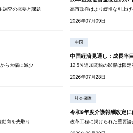
株主調査の概要と課題
高市政権はより緩慢な引上げ
2026年07月09日
中国
中国経済見通し：成長率
から大幅に減少
12.5％追加関税の影響は限
2026年07月28日
社会保障
令和9年度介護報酬改定に
費動向を先取り
改革工程に掲げられた重要論