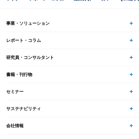
事業・ソリューション
レポート・コラム
事業・ソリューション トップ
研究員・コンサルタント
レポート・コラム トップ
リサーチ
書籍・刊行物
研究員・コンサルタント トップ
最新のレポート・コラム
コンサルティング
セミナー
書籍・刊行物 トップ
研究員
ピックアップ
システム
サステナビリティ
セミナー トップ
書籍
コンサルタント
経済分析
事例紹介
会社情報
サステナビリティの取り組み
現在受付中のセミナー・イベント
刊行物
金融資本市場分析