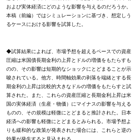
および実体経済にどのような影響を与えるのだろうか。
本稿（前編）ではシミュレーションに基づき、想定しう
るケースにおける影響を試算した。
◆試算結果によれば、市場予想を超えるペースでの資産
圧縮は米国債長期金利の上昇とドルの増価をもたらすも
のの、その影響は短期的なショックにとどまることが示
唆されている。他方、時間軸効果の剥落を端緒とする長
期金利の上昇は比較的大きなドルの増価をもたらすと試
算された。また、これらの資産圧縮と長期金利上昇は米
国の実体経済（生産・物価）にマイナスの影響を与える
ものの、その規模は軽微にとどまると推計された。日本
経済への影響も軽微にとどまるとみられる。市場予想よ
りも緩和的な政策が発表された場合には、これらと逆の
効果が発生すると見込まれる。