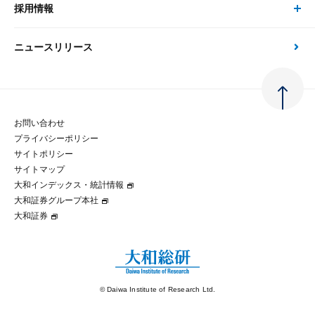
大和総研の強み
採用情報
会社情報 トップ
次世代社会への貢献
大和スペシャリストレポート（動画配信）
雑誌掲載・新聞寄稿
政策分析
ニュースリリース
先端テクノロジーに基づく新たな価値の創出
採用情報 トップ
会社概要・役員一覧
環境指針
法律・制度
大和総研の品質向上への取り組み
新卒採用
ご挨拶
人権方針
お問い合わせ
金融経済教育等
プライバシーポリシー
経験者採用
大和総研の歩み
マルチステークホルダー方針
サイトポリシー
サイトマップ
テクノロジーレポート
大和インデックス・統計情報
グループ会社
パートナーシップ構築宣言
大和証券グループ本社
大和証券
コラム
拠点のご案内
大和インデックス・統計情報
© Daiwa Institute of Research Ltd.