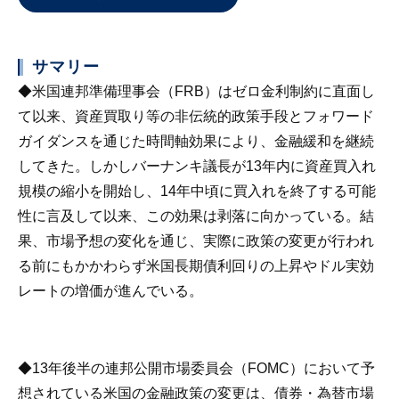
サマリー
◆米国連邦準備理事会（FRB）はゼロ金利制約に直面し
て以来、資産買取り等の非伝統的政策手段とフォワード
ガイダンスを通じた時間軸効果により、金融緩和を継続
してきた。しかしバーナンキ議長が13年内に資産買入れ
規模の縮小を開始し、14年中頃に買入れを終了する可能
性に言及して以来、この効果は剥落に向かっている。結
果、市場予想の変化を通じ、実際に政策の変更が行われ
る前にもかかわらず米国長期債利回りの上昇やドル実効
レートの増価が進んでいる。
◆13年後半の連邦公開市場委員会（FOMC）において予
想されている米国の金融政策の変更は、債券・為替市場