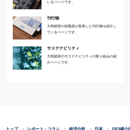
いるページです。
刊行物
大和総研の役職員が執筆した刊行物を紹介し
ているページです。
サステナビリティ
大和総研のサステナビリティの取り組みの紹
介ページです。
トップ
レポート・コラム
経済分析
日本
QE3縮